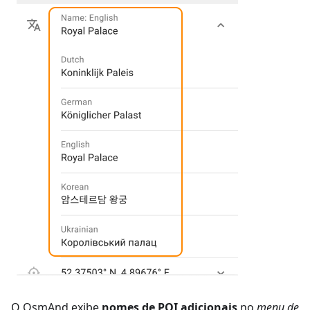
O OsmAnd exibe
nomes de POI adicionais
no
menu de