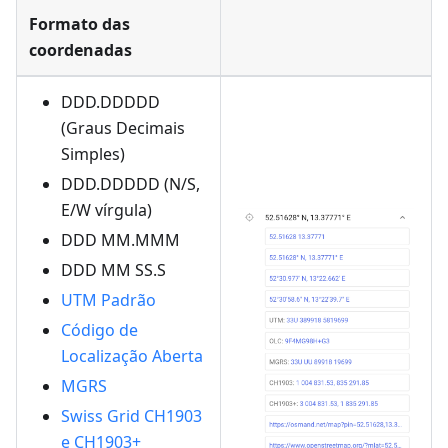
Formato das
coordenadas
DDD.DDDDD
(Graus Decimais
Simples)
DDD.DDDDD (N/S,
E/W vírgula)
DDD MM.MMM
DDD MM SS.S
UTM Padrão
Código de
Localização Aberta
MGRS
Swiss Grid CH1903
e CH1903+