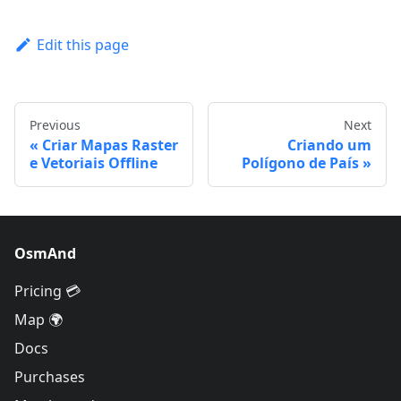
Edit this page
Previous
Next
Criar Mapas Raster
Criando um
e Vetoriais Offline
Polígono de País
OsmAnd
Pricing 💳
Map 🌍
Docs
Purchases