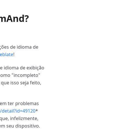
smAnd?
ções de idioma de
eblate
!
de idioma de exibição
como "incompleto"
ue isso seja feito,
ecem ter problemas
/detail?id=49120
*
 que, infelizmente,
m seu dispositivo.