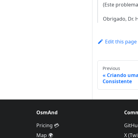
(Este problema
Obrigado, Dr. 
Edit this page
Previous
Criando uma
Consistente
OsmAnd
Comm
Pricing 💳
GitHu
Map 🌍
X (Twi