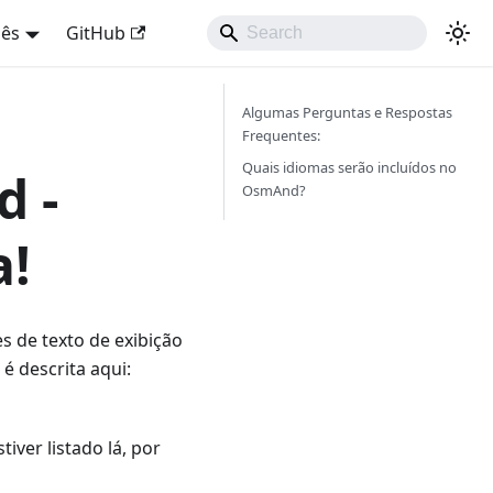
uês
GitHub
Algumas Perguntas e Respostas
Frequentes:
Quais idiomas serão incluídos no
d -
OsmAnd?
a!
 de texto de exibição
é descrita aqui:
iver listado lá, por