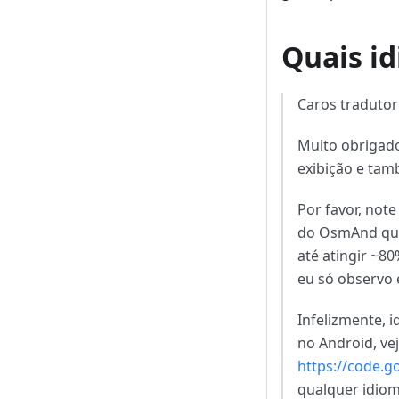
Quais i
Caros tradutor
Muito obrigado
exibição e ta
Por favor, not
do OsmAnd qua
até atingir ~8
eu só observo
Infelizmente, 
no Android, ve
https://code.g
qualquer idiom