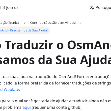
🚵‍♂️ Join us
Portug
ação Técnica
Contribuições são bem-vindas!
And - Precisamos da Sua Ajuda!
Traduzir o OsmAn
samos da Sua Ajud
o a sua ajuda na tradução do OsmAnd! Fornecer traduções
icado, a forma preferida de fornecer traduções de strings 
d Weblate
.
para o qual você gostaria de ajudar a traduzir ainda não est
um problema
aqui
(requer uma conta github).