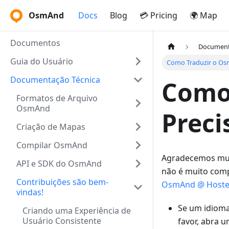
OsmAnd
Docs
Blog
💳 Pricing
🌍 Map
Documentos
Document
Guia do Usuário
Como Traduzir o Osm
Documentação Técnica
Como 
Formatos de Arquivo
OsmAnd
Preci
Criação de Mapas
Compilar OsmAnd
Agradecemos muit
API e SDK do OsmAnd
não é muito compl
Contribuições são bem-
OsmAnd @ Hoste
vindas!
Se um idioma 
Criando uma Experiência de
Usuário Consistente
favor, abra 