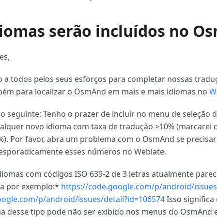
diomas serão incluídos no O
es,
 a todos pelos seus esforços para completar nossas tradu
mbém para localizar o OsmAnd em mais e mais idiomas no
W
e o seguinte: Tenho o prazer de incluir no menu de seleção 
lquer novo idioma com taxa de tradução >10% (marcarei 
0%). Por favor, abra um problema com o OsmAnd se precisar q
 esporadicamente esses números no Weblate.
idiomas com códigos ISO 639-2 de 3 letras atualmente par
ja por exemplo:*
https://code.google.com/p/android/issues
oogle.com/p/android/issues/detail?id=106574
Isso significa
a desse tipo pode não ser exibido nos menus do OsmAnd e