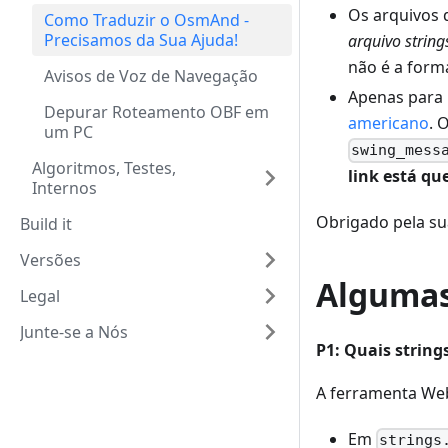
Os arquivos 
Como Traduzir o OsmAnd -
Precisamos da Sua Ajuda!
arquivo string
não é a form
Avisos de Voz de Navegação
Apenas para 
Depurar Roteamento OBF em
americano
. 
um PC
swing_mess
Algoritmos, Testes,
link está qu
Internos
Obrigado pela su
Build it
Versões
Algumas
Legal
Junte-se a Nós
P1: Quais string
A ferramenta Webl
Em
strings