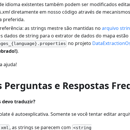
de idioma existentes também podem ser modificados edita
s.xml
diretamente em nosso código através de mecanismos 
a preferida.
referência: as strings mestre são mantidas no
arquivo stri
Os dados de string para o extrator de dados do mapa estão
no projeto
DataExtraction
ages_{language}.properties
ebrado!)
.
a ajuda!
 Perguntas e Respostas Fre
s devo traduzir?
ate é autoexplicativa. Somente se você tentar editar arqu
, as strings se parecem com
.xml
<string