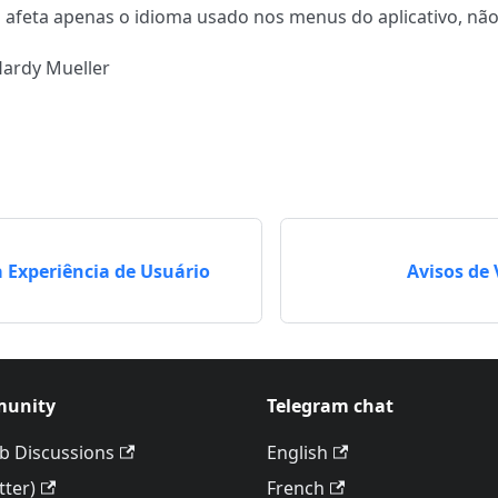
 afeta apenas o idioma usado nos menus do aplicativo, não 
Hardy Mueller
 Experiência de Usuário
Avisos de
unity
Telegram chat
b Discussions
English
tter)
French