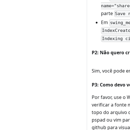
name="share
parte
Save 
Em
swing_m
IndexCreat
Indexing c
P2: Não quero cr
Sim, você pode en
P3: Como devo v
Por favor, use o 
verificar a font
topo do arquivo 
pspad ou vim pa
github para visua