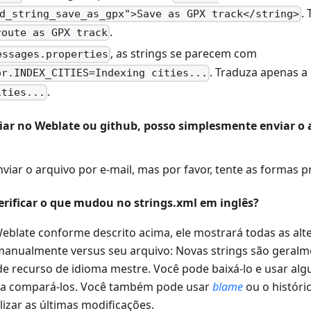
.
d_string_save_as_gpx">Save as GPX track</string>
.
route as GPX track
, as strings se parecem com
essages.properties
. Traduza apenas a 
or.INDEX_CITIES=Indexing cities...
.
ities...
iar no Weblate ou github, posso simplesmente enviar o 
viar o arquivo por e-mail, mas por favor, tente as formas pre
erificar o que mudou no
strings.xml em inglês
?
Weblate conforme descrito acima, ele mostrará todas as alt
e manualmente versus seu arquivo: Novas strings são geral
de recurso de idioma mestre. Você pode baixá-lo e usar al
ra compará-los. Você também pode usar
blame
ou o históri
lizar as últimas modificações.