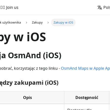
🚵‍♂️ Join us
Pol
k użytkownika
Zakupy
Zakupy w iOS
py w iOS
cja OsmAnd (iOS)
obrać, korzystając z tego linku -
OsmAnd Maps w Apple Ap
ędzy zakupami (iOS)
Opis
Dostępność