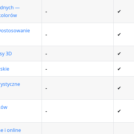
ędnych —
-
✔
kolorów
Dostosowanie
-
✔
asy 3D
-
✔
skie
-
✔
rystyczne
-
✔
ków
-
✔
e i online