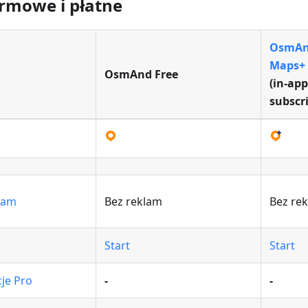
rmowe i płatne
OsmA
Maps+
OsmAnd Free
(in‑app
subscr
lam
Bez reklam
Bez re
Start
Start
je Pro
-
-