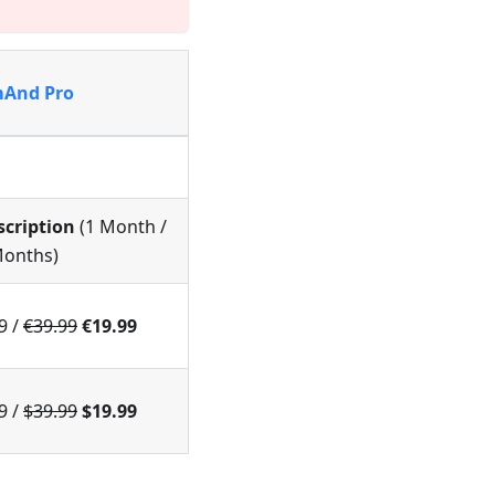
And Pro
scription
(1 Month /
Months)
9 /
€39.99
€19.99
9 /
$39.99
$19.99