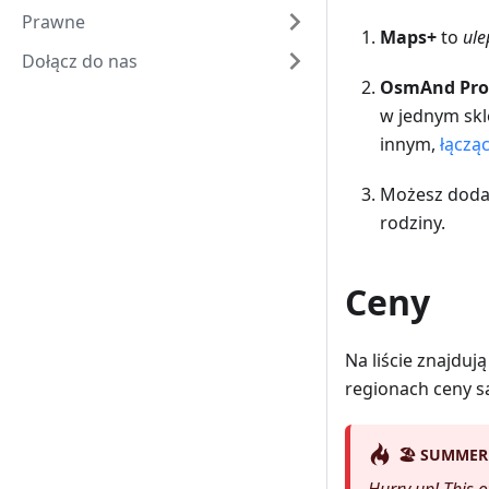
Prawne
Maps+
to
ule
Dołącz do nas
OsmAnd Pro
w jednym skl
innym,
łączą
Możesz dod
rodziny.
Ceny
Na liście znajdu
regionach ceny s
🏖️ SUMMER