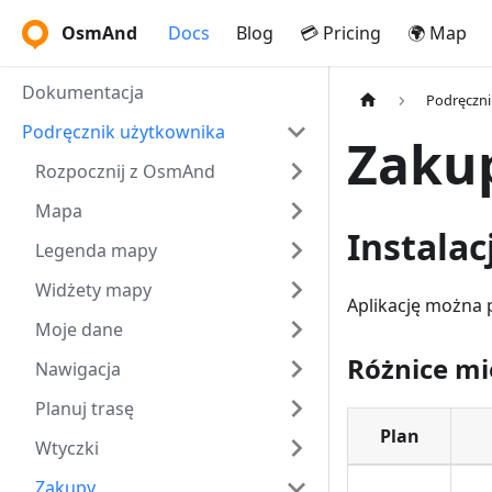
OsmAnd
Docs
Blog
💳 Pricing
🌍 Map
Dokumentacja
Podręczni
Podręcznik użytkownika
Zaku
Rozpocznij z OsmAnd
Mapa
Instala
Legenda mapy
Widżety mapy
Aplikację można p
Moje dane
Różnice mi
Nawigacja
Planuj trasę
Plan
Wtyczki
Zakupy