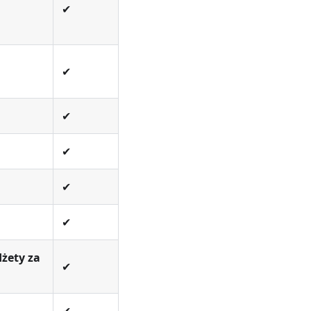
✔
✔
✔
✔
✔
✔
dżety za
✔