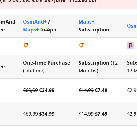
fer is only available until
June 17 (23:00 CET)
.
smAnd
OsmAnd+
/
Maps+
Osm
ee
Maps+
In-App
Subscription
One-Time Purchase
Subscription
(12
Sub
ee
(Lifetime)
Months)
12 
€69,99
€34.99
€14.99
€7.49
€2.9
$69,99
$34.99
$14.99
$7.49
$2.9