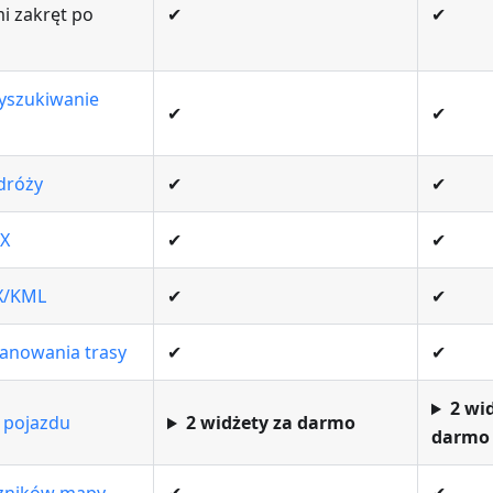
 zakręt po
✔
✔
yszukiwanie
✔
✔
dróży
✔
✔
PX
✔
✔
X/KML
✔
✔
lanowania trasy
✔
✔
2 wi
 pojazdu
2 widżety za darmo
darmo