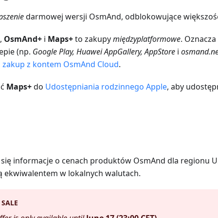
pszenie
darmowej wersji OsmAnd, odblokowujące większość 
,
OsmAnd+
i
Maps+
to zakupy
międzyplatformowe
. Oznacza 
epie (np.
Google Play, Huawei AppGallery, AppStore
i
osmand.ne
c zakup z kontem OsmAnd Cloud
.
ać
Maps+
do
Udostępniania rodzinnego Apple
, aby udostę
ją się informacje o cenach produktów OsmAnd dla regionu U
ą ekwiwalentem w lokalnych walutach.
 SALE