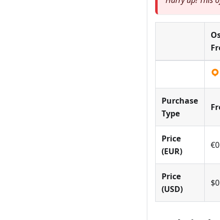
Hurry up! This of
O
Fr
Purchase
Fr
Type
Price
€0
(EUR)
Price
$0
(USD)