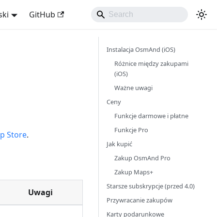
ski
GitHub
Instalacja OsmAnd (iOS)
Różnice między zakupami
(iOS)
Ważne uwagi
Ceny
Funkcje darmowe i płatne
Funkcje Pro
p Store
.
Jak kupić
Zakup OsmAnd Pro
Zakup Maps+
Starsze subskrypcje (przed 4.0)
Uwagi
Przywracanie zakupów
Karty podarunkowe