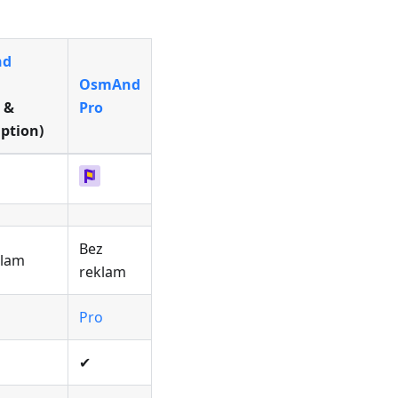
nd
OsmAnd
 &
Pro
iption)
Bez
klam
reklam
Pro
✔