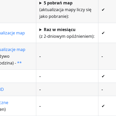
5 pobrań map
p
(aktualizacja mapy liczy się
✔
jako pobranie):
Raz w miesiącu
ualizacje map
✔
(z 2-dniowym opóźnieniem):
alizacje map
 żywo
-
-
odzina) -
**
-
✔
3D
-
-
czne
-
✔
en)