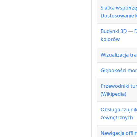
Siatka współrz
Dostosowanie 
Budynki 3D — 
kolorów
Wizualizacja tr
Głębokości mor
Przewodniki tu
(Wikipedia)
Obsługa czujni
zewnętrznych
Nawigacja offlin