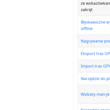
ze wskazówkami
zakręt
Błyskawiczne w
offline
Nagrywanie po
Eksport tras G
Import tras GP
Narzędzie do p
Widżety metryk