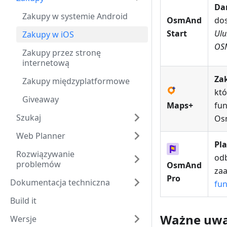
Da
Zakupy w systemie Android
OsmAnd
do
Start
Ulu
Zakupy w iOS
OS
Zakupy przez stronę
internetową
Zak
Zakupy międzyplatformowe
kt
Giveaway
Maps+
fun
Szukaj
Os
Web Planner
Pl
Rozwiązywanie
od
problemów
OsmAnd
za
Pro
Dokumentacja techniczna
fun
Build it
Ważne uwa
Wersje