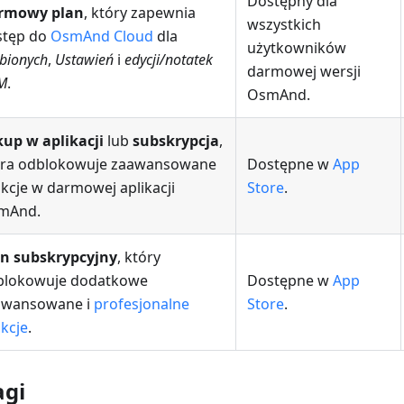
Dostępny dla
rmowy plan
, który zapewnia
wszystkich
stęp do
OsmAnd Cloud
dla
użytkowników
bionych
,
Ustawień
i
edycji/notatek
darmowej wersji
M
.
OsmAnd.
up w aplikacji
lub
subskrypcja
,
óra odblokowuje zaawansowane
Dostępne w
App
kcje w darmowej aplikacji
Store
.
mAnd.
an subskrypcyjny
, który
blokowuje dodatkowe
Dostępne w
App
awansowane i
profesjonalne
Store
.
kcje
.
gi