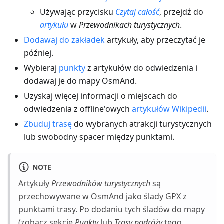
Używając przycisku
Czytaj całość
, przejdź do
artykułu
w
Przewodnikach turystycznych
.
Dodawaj do zakładek
artykuły, aby przeczytać je
później.
Wybieraj
punkty
z artykułów do odwiedzenia i
dodawaj je do mapy OsmAnd.
Uzyskaj więcej informacji o miejscach do
odwiedzenia z offline'owych
artykułów Wikipedii
.
Zbuduj trasę
do wybranych atrakcji turystycznych
lub swobodny spacer między punktami.
NOTE
Artykuły
Przewodników turystycznych
są
przechowywane w OsmAnd jako ślady GPX z
punktami trasy. Po dodaniu tych śladów do mapy
(zobacz sekcje
Punkty
lub
Trasy podróży
tego