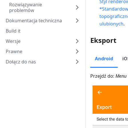
Styl rendero
Rozwiązywanie
*Standardow
problemów
topograficzn
Dokumentacja techniczna
ulubionych
.
Build it
Eksport
Wersje
Prawne
Android
iO
Dołącz do nas
Przejdź do:
Menu 