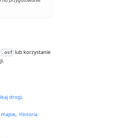
su na przygotowanie
lub korzystanie
.osf
i.
ikaj drogi
.
a mapie
,
Historia