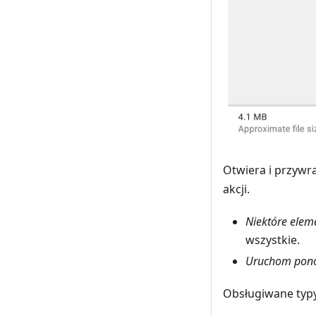
Otwiera i przywra
akcji.
Niektóre eleme
wszystkie.
Uruchom pon
Obsługiwane typy