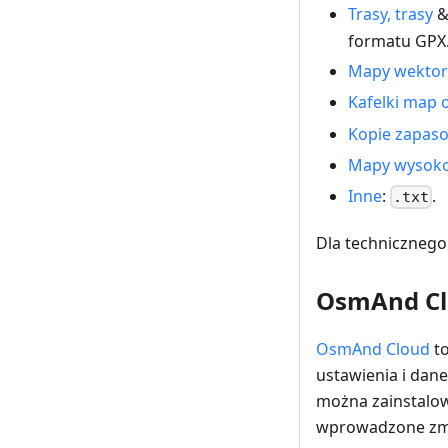
Trasy, trasy
formatu GPX
Mapy wekto
Kafelki map 
Kopie zapaso
Mapy wysoko
Inne
:
.
.txt
Dla technicznego
OsmAnd C
OsmAnd Cloud
to
ustawienia i dan
można zainstalow
wprowadzone zmi