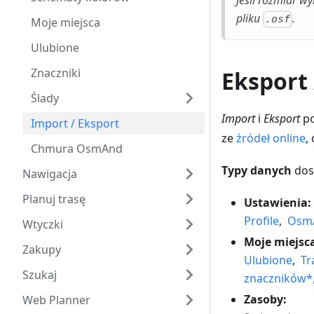
Jeśli rozmiar w
pliku
.
.osf
Moje miejsca
Ulubione
Znaczniki
Eksport
Ślady
Import
i
Eksport
po
Import / Eksport
ze
źródeł online
,
Chmura OsmAnd
Typy danych
dos
Nawigacja
Planuj trasę
Ustawienia:
Profile
,
OsmA
Wtyczki
Moje miejsc
Zakupy
Ulubione
,
Tr
Szukaj
znaczników*
Zasoby:
Web Planner