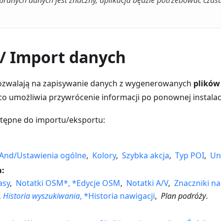
ybranych danych jest znaczny, aplikacja będzie potrzebować cza
 / Import danych
zwalają na zapisywanie danych z wygenerowanych
plików
 co umożliwia przywrócenie informacji po ponownej instalacj
tępne do importu/eksportu:
nd/Ustawienia ogólne
,
Kolory
,
Szybka akcja
,
Typ POI
,
Un
a:
asy
,
Notatki OSM*, *Edycje OSM
,
Notatki A/V
,
Znaczniki n
,
Historia wyszukiwania
, *Historia nawigacji
,
Plan podróży
.