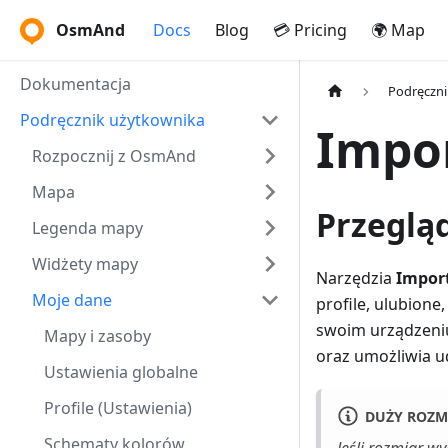
OsmAnd
Docs
Blog
💳 Pricing
🌍 Map
Dokumentacja
Podręczni
Podręcznik użytkownika
Impor
Rozpocznij z OsmAnd
Mapa
Przeglą
Legenda mapy
Widżety mapy
Narzędzia
Impor
Moje dane
profile, ulubione
swoim urządzeniu
Mapy i zasoby
oraz umożliwia 
Ustawienia globalne
Profile (Ustawienia)
DUŻY ROZM
Schematy kolorów