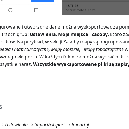
igurowane i utworzone dane można wyeksportować za po
z trzech grup:
Ustawienia
,
Moje miejsca
i
Zasoby
, które z
 plików. Na przykład, w sekcji Zasoby mapy są pogrupowa
pedia i mapy turystyczne
,
Mapy morskie
, i
Mapy topograficzne
w 
ktywnego eksportu. W każdym folderze można wybrać pliki 
szystkie naraz.
Wszystkie wyeksportowane pliki są zapi
S
→ Ustawienia → Import/eksport → Importuj