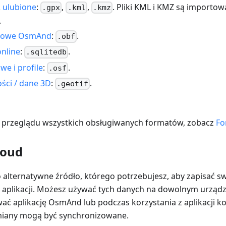
&
ulubione
:
,
,
. Pliki KML i KMZ są importo
.gpx
.kml
.kmz
.
rowe OsmAnd
:
.
.obf
online
:
.
.sqlitedb
we i profile
:
.
.osf
ści / dane 3D
:
.
.geotif
 przeglądu wszystkich obsługiwanych formatów, zobacz
Fo
loud
 alternatywne źródło, którego potrzebujesz, aby zapisać s
e aplikacji. Możesz używać tych danych na dowolnym urząd
ać aplikację OsmAnd lub podczas korzystania z aplikacji 
any mogą być synchronizowane.