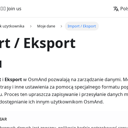
🚵‍♂️ Join us
Pol
k użytkownika
Moje dane
Import / Eksport
t / Eksport
d
t
i
Eksport
w OsmAnd pozwalają na zarządzanie danymi. Mo
, trasy i inne ustawienia za pomocą specjalnego formatu po
. Proces ten upraszcza zapisywanie i przesyłanie danych 
udostępnianie ich innym użytkownikom OsmAnd.
IAR