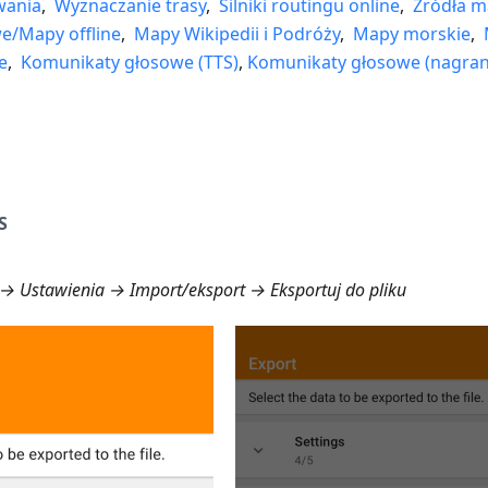
wania
,
Wyznaczanie trasy
,
Silniki routingu online
,
Źródła m
e/Mapy offline
,
Mapy Wikipedii i Podróży
,
Mapy morskie
,
e
,
Komunikaty głosowe (TTS)
,
Komunikaty głosowe (nagran
S
→ Ustawienia → Import/eksport → Eksportuj do pliku