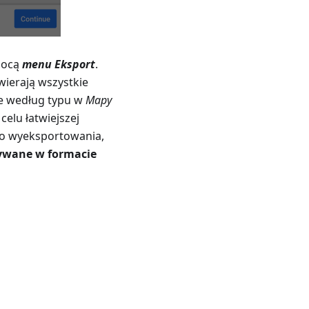
mocą
menu Eksport
.
awierają wszystkie
ne według typu w
Mapy
celu łatwiejszej
do wyeksportowania,
sywane w formacie