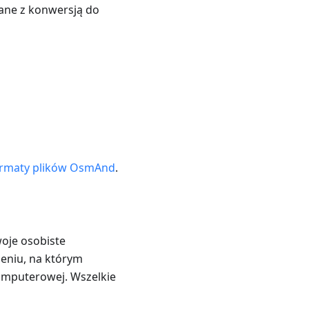
wane z konwersją do
rmaty plików OsmAnd
.
woje osobiste
zeniu, na którym
komputerowej. Wszelkie