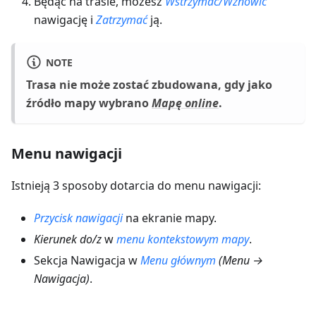
Będąc na trasie, możesz
Wstrzymać/Wznowić
nawigację i
Zatrzymać
ją.
NOTE
Trasa nie może zostać zbudowana, gdy jako
źródło mapy wybrano
Mapę online
.
Menu nawigacji
Istnieją 3 sposoby dotarcia do menu nawigacji:
Przycisk nawigacji
na ekranie mapy.
Kierunek do/z
w
menu kontekstowym mapy
.
Sekcja Nawigacja w
Menu głównym
(
Menu →
Nawigacja
)
.