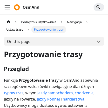
OsmAnd
Podręcznik użytkownika
Nawigacja
Ustaw trasę
Przygotowanie trasy
On this page
Przygotowanie trasy
Przegląd
Funkcja
Przygotowanie trasy
w OsmAnd zapewnia
szczegółowe wskazówki nawigacyjne dla różnych
typów tras
, w tym
jazdy samochodem
,
chodzenia
,
jazdy na rowerze,
jazdy konnej
i
narciarstwa
.
Użytkownicy mogą dostosowywać ustawienia