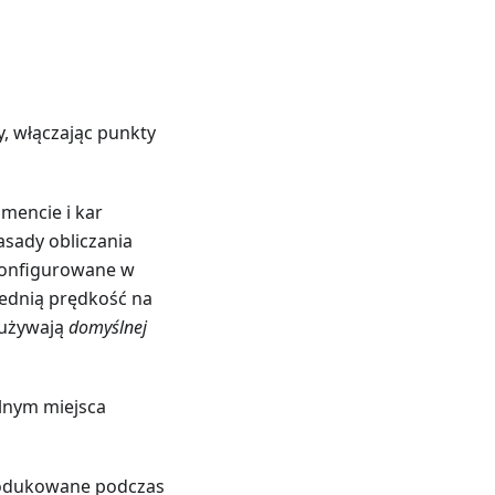
, włączając punkty
mencie i kar
asady obliczania
(konfigurowane w
rednią prędkość na
 używają
domyślnej
alnym miejsca
produkowane podczas