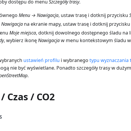
osoby dostępu do menu
Szczegóły trasy
.
głównego
Menu → Nawigacja
, ustaw trasę i dotknij przycisku
y
Nawigacja
na ekranie mapy, ustaw trasę i dotknij przycisk
menu
Moje miejsca
, dotknij dowolnego dostępnego śladu na l
dy
, wybierz ikonę
Nawigacja
w menu kontekstowym śladu 
 wybranych
ustawień profilu
i wybranego
typu wyznaczania 
mogą nie być wyświetlane. Ponadto szczegóły trasy w dużym
OpenStreetMap
.
/ Czas / CO2
S