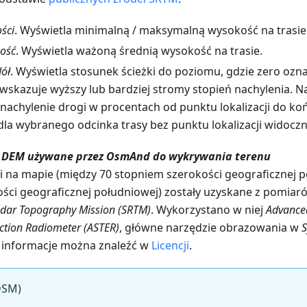
ści
. Wyświetla minimalną / maksymalną wysokość na trasie
ość
. Wyświetla ważoną średnią wysokość na trasie.
dół
. Wyświetla stosunek ścieżki do poziomu, gdzie zero ozn
i wskazuje wyższy lub bardziej stromy stopień nachylenia. 
achylenie drogi w procentach od punktu lokalizacji do k
dla wybranego odcinka trasy bez punktu lokalizacji widocz
e DEM używane przez OsmAnd do wykrywania terenu
 na mapie (między 70 stopniem szerokości geograficznej p
ści geograficznej południowej) zostały uzyskane z pomia
adar Topography Mission (SRTM)
. Wykorzystano w niej
Advance
ction Radiometer (ASTER)
, główne narzędzie obrazowania w
S
e informacje można znaleźć w
Licencji
.
DSM)