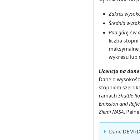
Zakres wysoko
Średnia wysok
Pod górę / w 
liczba stopn
maksymalne n
wykresu lub 
Licencja na dan
Dane o wysokości
stopniem szeroko
ramach
Shuttle R
Emission and Refle
Ziemi NASA
. Pełn
Dane DEM (