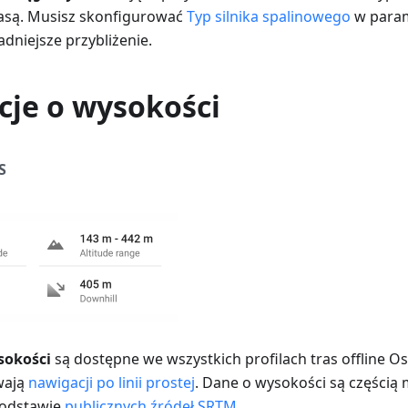
asą. Musisz skonfigurować
Typ silnika spalinowego
w param
dniejsze przybliżenie.
cje o wysokości
S
sokości
są dostępne we wszystkich profilach tras offline 
ywają
nawigacji po linii prostej
. Dane o wysokości są częścią
podstawie
publicznych źródeł SRTM
.