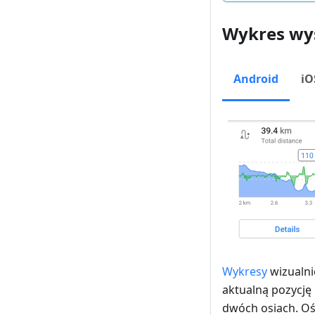
Wykres wy
Android
iO
Wykresy
wizualni
aktualną pozycję
dwóch osiach. Oś