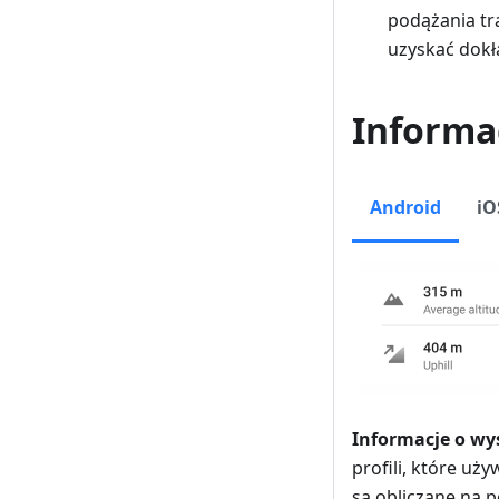
podążania tr
uzyskać dokła
Informa
Android
iO
Informacje o wy
profili, które uż
są obliczane na 