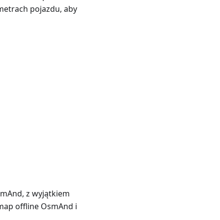
etrach pojazdu, aby
OsmAnd, z wyjątkiem
 map offline OsmAnd i