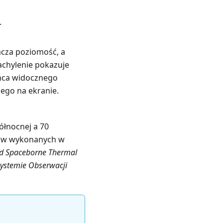
.
acza poziomość, a
Nachylenie pokazuje
ońca widocznego
nego na ekranie.
ółnocnej a 70
rów wykonanych w
d Spaceborne Thermal
ystemie Obserwacji