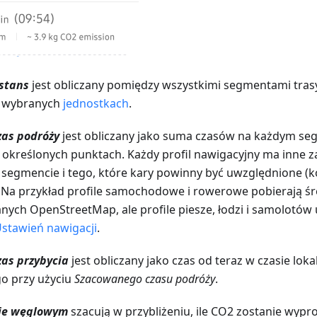
stans
jest obliczany pomiędzy wszystkimi segmentami trasy
w wybranych
jednostkach
.
zas podróży
jest obliczany jako suma czasów na każdym seg
określonych punktach. Każdy profil nawigacyjny ma inne z
 segmencie i tego, które kary powinny być uwzględnione 
. Na przykład profile samochodowe i rowerowe pobierają ś
nych OpenStreetMap, ale profile piesze, łodzi i samolotów
stawień nawigacji
.
as przybycia
jest obliczany jako czas od teraz w czasie lok
o przy użyciu
Szacowanego czasu podróży
.
zie węglowym
szacują w przybliżeniu, ile CO2 zostanie wy