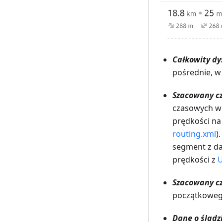
Całkowity dy
pośrednie, 
Szacowany c
czasowych w 
prędkości na
routing.xml
)
segment z da
prędkości z
U
Szacowany cz
początkoweg
Dane o ślad