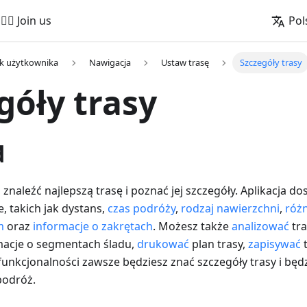
🚵‍♂️ Join us
Pol
k użytkownika
Nawigacja
Ustaw trasę
Szczegóły trasy
góły trasy
d
naleźć najlepszą trasę i poznać jej szczegóły. Aplikacja d
e, takich jak dystans,
czas podróży
,
rodzaj nawierzchni
,
różn
m
oraz
informacje o zakrętach
. Możesz także
analizować
tra
macje o segmentach śladu,
drukować
plan trasy,
zapisywać
t
 funkcjonalności zawsze będziesz znać szczegóły trasy i będ
podróż.