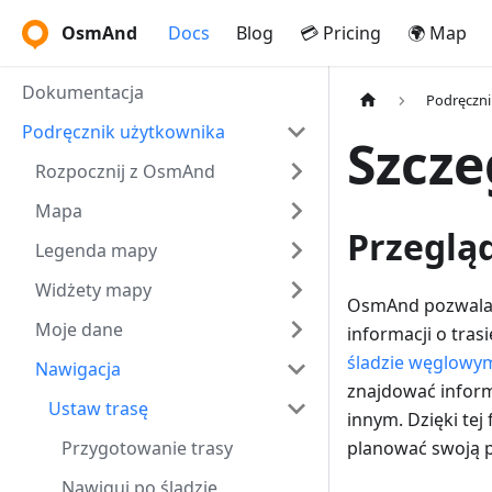
OsmAnd
Docs
Blog
💳 Pricing
🌍 Map
Dokumentacja
Podręczni
Podręcznik użytkownika
Szcze
Rozpocznij z OsmAnd
Mapa
Przeglą
Legenda mapy
Widżety mapy
OsmAnd pozwala z
Moje dane
informacji o trasi
śladzie węglowy
Nawigacja
znajdować infor
Ustaw trasę
innym. Dzięki tej
Przygotowanie trasy
planować swoją 
Nawiguj po śladzie