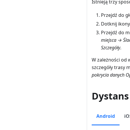
Istnieją trzy sp
Przejdź do 
Dotknij ikon
Przejdź do 
miejsca → Śla
Szczegóły
.
W zależności od
szczegóły trasy 
pokrycia danych 
Dystans 
Android
iO