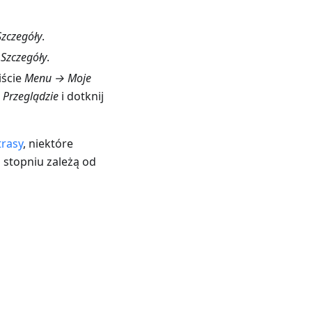
Szczegóły
.
u
Szczegóły
.
iście
Menu → Moje
w
Przeglądzie
i dotknij
trasy
, niektóre
 stopniu zależą od