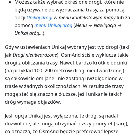
Możesz także wybrać określone drogi, które nie
będą używane do wyznaczania trasy, za pomocą
opcji
Unikaj drogi
w
menu kontekstowym mapy
lub za
pomocą
menu Unikaj dróg
(
Menu → Nawigacja →
Unikaj dróg…
).
Gdy w ustawieniach Unikaj wybrany jest typ drogi (taki
jak
Drogi nieutwardzone
), OsmAnd ściśle wyklucza takie
drogi z obliczania trasy. Nawet bardzo krótkie odcinki
(na przykład 100–200 metrów drogi nieutwardzonej)
są całkowicie omijane i nie zostaną uwzględnione w
trasie w żadnych okolicznościach. W rezultacie trasy
mogą stać się znacznie dłuższe, jeśli unikanie takich
dróg wymaga objazdów.
Jeśli opcja Unikaj jest wyłączona, te drogi są nadal
dozwolone, ale mogą otrzymać niższy priorytet (karę),
co oznacza, że OsmAnd będzie preferować lepsze