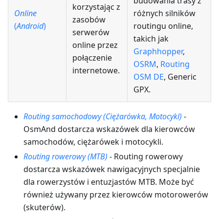
budowania trasy z
korzystając z
Online
różnych silników
zasobów
(
Android
)
routingu online,
serwerów
takich jak
online przez
Graphhopper
,
połączenie
OSRM
,
Routing
internetowe.
OSM DE
, Generic
GPX.
Routing samochodowy (Ciężarówka, Motocykl)
-
OsmAnd dostarcza wskazówek dla kierowców
samochodów, ciężarówek i motocykli.
Routing rowerowy (MTB)
- Routing rowerowy
dostarcza wskazówek nawigacyjnych specjalnie
dla rowerzystów i entuzjastów MTB. Może być
również używany przez kierowców motorowerów
(skuterów).