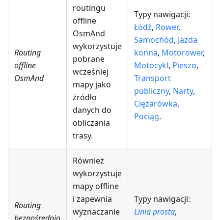
routingu
Typy nawigacji:
offline
Łódź
,
Rower
,
OsmAnd
Samochód
,
Jazda
wykorzystuje
Routing
konna
,
Motorower
,
pobrane
offline
Motocykl
,
Pieszo
,
wcześniej
OsmAnd
Transport
mapy jako
publiczny
,
Narty
,
źródło
Ciężarówka
,
danych do
Pociąg
.
obliczania
trasy.
Również
wykorzystuje
mapy offline
i zapewnia
Typy nawigacji:
Routing
wyznaczanie
Linia prosta
,
bezpośrednio