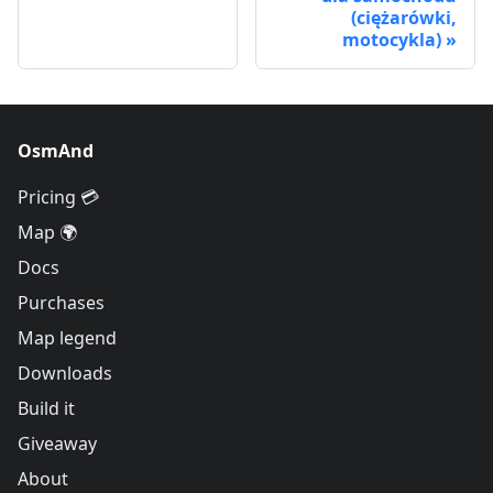
(ciężarówki,
motocykla)
OsmAnd
Pricing 💳
Map 🌍
Docs
Purchases
Map legend
Downloads
Build it
Giveaway
About