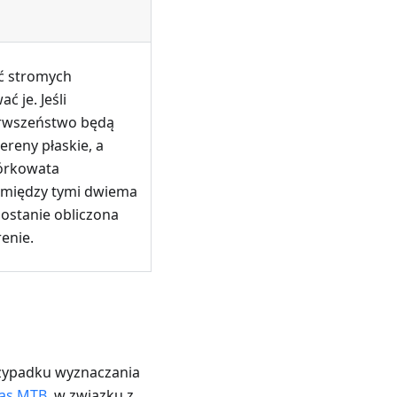
ć stromych
ć je. Jeśli
erwszeństwo będą
tereny płaskie, a
órkowata
m między tymi dwiema
ostanie obliczona
renie.
rzypadku wyznaczania
ras MTB
, w związku z