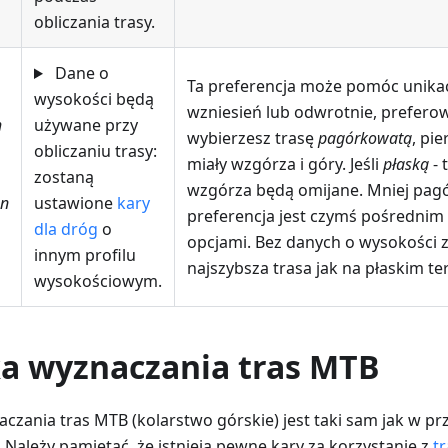
obliczania trasy.
Dane o
Ta preferencja może pomóc unika
wysokości będą
wzniesień lub odwrotnie, preferowa
h
używane przy
wybierzesz trasę
pagórkowatą
, pi
obliczaniu trasy:
miały wzgórza i góry. Jeśli
płaską
- 
zostaną
wzgórza będą omijane. Mniej pag
en
ustawione
kary
preferencja jest czymś pośredni
dla dróg
o
opcjami. Bez danych o wysokości z
innym profilu
najszybsza trasa jak na płaskim te
wysokościowym.
ka wyznaczania tras MTB
zania tras MTB (kolarstwo górskie) jest taki sam jak w p
Należy pamiętać, że istnieją pewne kary za korzystanie z
t