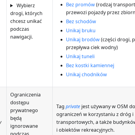
Bez promów
(rodzaj transpor
Wybierz
przewozi pojazdy przez zbior
drogi, których
chcesz unikać
Bez schodów
podczas
Unikaj bruku
nawigacji.
Unikaj brodów
(części drogi, 
przepływa ciek wodny)
Unikaj tuneli
Bez kostki kamiennej
Unikaj chodników
Ograniczenia
dostępu
Tag
private
jest używany w OSM do
prywatnego
ograniczeń w korzystaniu z dróg i
będą
y
transportowych, a także budynkó
ignorowane
i obiektów rekreacyjnych.
podczas