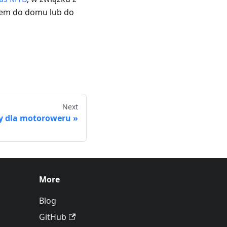
rem do domu lub do
Next
y dla motoroweru
More
Blog
GitHub