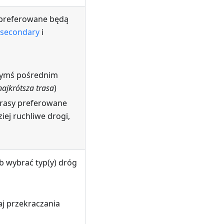
preferowane będą
secondary
i
czymś pośrednim
najkrótsza trasa
)
trasy preferowane
iej ruchliwe drogi,
b wybrać typ(y) dróg
j przekraczania