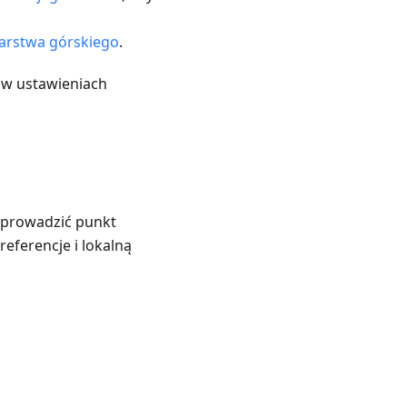
arstwa górskiego
.
w ustawieniach
wprowadzić punkt
eferencje i lokalną