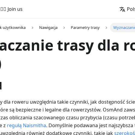
🚵‍♂️ Join us
Pol
k użytkownika
Nawigacja
Parametry trasy
Wyznaczanie
czanie trasy dla 
)
d
y dla roweru uwzględnia takie czynniki, jak dostępność śc
które są bezpieczne i legalne dla rowerzystów. OsmAnd zaw
zas obliczania szacowanego czasu przybycia (czasu potrz
e z
regułą Naismitha
. Domyślnie podawana jest najszybsza 
 uwzględnia również dodatkowe czynniki, takie jak
szerokoś