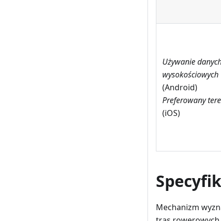
Używanie danyc
wysokościowych
(Android)
Preferowany ter
(iOS)
Specyfi
Mechanizm wyznac
tras rowerowych. 