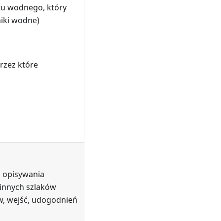
tu wodnego, który
niki wodne)
przez które
 opisywania
 innych szlaków
w, wejść, udogodnień