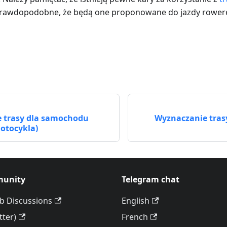
 prawdopodobne, że będą one proponowane do jazdy rowe
 trasy dla samochodu
Wyznaczanie tras
motocykla)
unity
Telegram chat
b Discussions
English
tter)
French