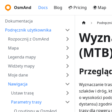
OsmAnd
Docs
Blog
💳 Pricing
🌍 Map
Dokumentacja
Podręczni
Podręcznik użytkownika
Wyzna
Rozpocznij z OsmAnd
(MTB
Mapa
Legenda mapy
Widżety mapy
Przeglą
Moje dane
Nawigacja
Wyznaczanie tras
szlaków i dróg, 
Ustaw trasę
o wysokości podc
Parametry trasy
dystansu) zgodni
trasy dla roweru
O routingu w OsmAnd