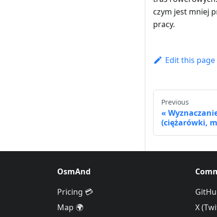
czym jest mniej
pracy.
Edit this page
Previous
Wyznaczanie
(ciężarówki, 
OsmAnd
Comm
Pricing 💳
GitHu
Map 🌍
X (Twi