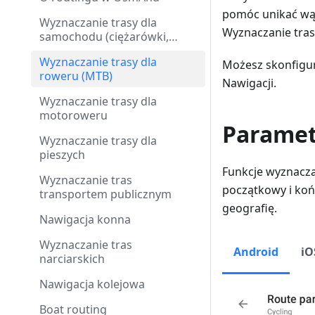
pomóc unikać wą
Wyznaczanie trasy dla
Wyznaczanie tra
samochodu (ciężarówki,
motocykla)
Wyznaczanie trasy dla
Możesz skonfig
roweru (MTB)
Nawigacji.
Wyznaczanie trasy dla
motoroweru
Paramet
Wyznaczanie trasy dla
pieszych
Funkcje wyznacz
Wyznaczanie tras
początkowy i koń
transportem publicznym
geografię.
Nawigacja konna
Wyznaczanie tras
Android
iO
narciarskich
Nawigacja kolejowa
Boat routing