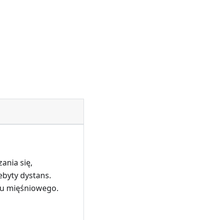
ania się,
ebyty dystans.
ku mięśniowego.