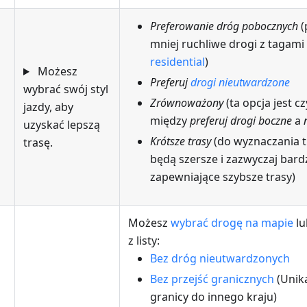
Preferowanie dróg pobocznych
(
mniej ruchliwe drogi z tagami
residential
)
Możesz
Preferuj
drogi nieutwardzone
wybrać swój styl
Zrównoważony
(ta opcja jest 
jazdy, aby
między
preferuj drogi boczne
a
uzyskać lepszą
Krótsze trasy
(do wyznaczania 
trasę.
będą szersze i zazwyczaj bardz
zapewniające szybsze trasy)
Możesz
wybrać drogę na mapie
lu
z listy:
Bez dróg nieutwardzonych
Bez przejść granicznych
(Unika
granicy do innego kraju)