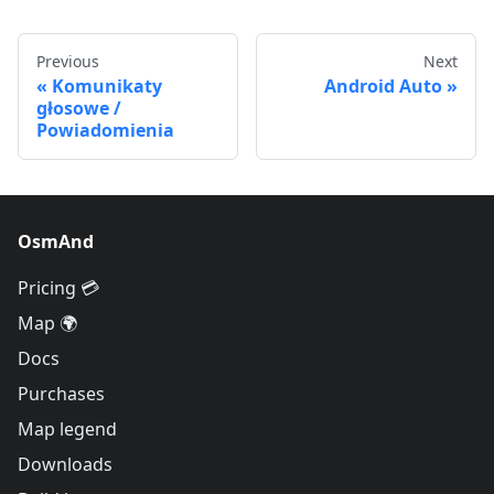
Previous
Next
Komunikaty
Android Auto
głosowe /
Powiadomienia
OsmAnd
Pricing 💳
Map 🌍
Docs
Purchases
Map legend
Downloads