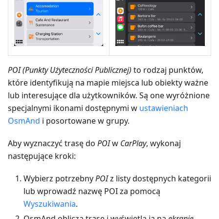
POI (Punkty Użyteczności Publicznej)
to rodzaj punktów,
które identyfikują na mapie miejsca lub obiekty ważne
lub interesujące dla użytkowników. Są one wyróżnione
specjalnymi ikonami dostępnymi w
ustawieniach
OsmAnd
i posortowane w grupy.
Aby wyznaczyć trasę do
POI
w
CarPlay
, wykonaj
następujące kroki:
Wybierz potrzebny
POI
z listy dostępnych kategorii
lub wprowadź nazwę POI za pomocą
Wyszukiwania
.
OsmAnd oblicza trasę i wyświetla ją na
ekranie