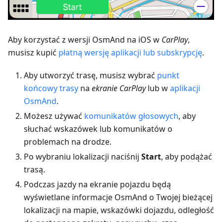
Aby korzystać z wersji OsmAnd na iOS w
CarPlay
,
musisz kupić
płatną wersję aplikacji lub subskrypcję
.
Aby utworzyć trasę, musisz wybrać
punkt
końcowy trasy
na
ekranie CarPlay
lub w
aplikacji
OsmAnd
.
Możesz używać
komunikatów głosowych
, aby
słuchać wskazówek lub komunikatów o
problemach na drodze.
Po wybraniu lokalizacji naciśnij
Start
, aby podążać
trasą.
Podczas jazdy na ekranie pojazdu będą
wyświetlane informacje OsmAnd o Twojej bieżącej
lokalizacji na mapie, wskazówki dojazdu, odległość