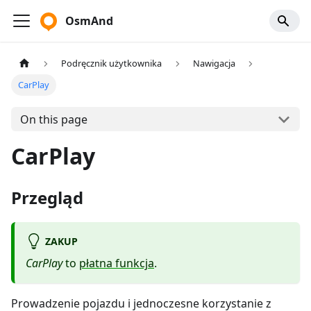
OsmAnd
Podręcznik użytkownika
Nawigacja
CarPlay
On this page
CarPlay
Przegląd
ZAKUP
CarPlay
to
płatna funkcja
.
Prowadzenie pojazdu i jednoczesne korzystanie z