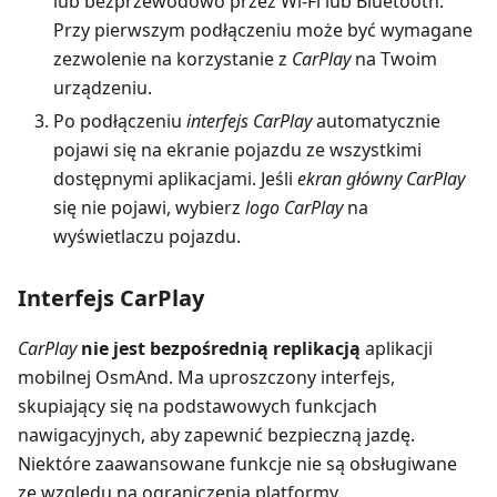
lub bezprzewodowo przez Wi-Fi lub Bluetooth.
Przy pierwszym podłączeniu może być wymagane
zezwolenie na korzystanie z
CarPlay
na Twoim
urządzeniu.
Po podłączeniu
interfejs CarPlay
automatycznie
pojawi się na ekranie pojazdu ze wszystkimi
dostępnymi aplikacjami. Jeśli
ekran główny CarPlay
się nie pojawi, wybierz
logo CarPlay
na
wyświetlaczu pojazdu.
Interfejs CarPlay
CarPlay
nie jest bezpośrednią replikacją
aplikacji
mobilnej OsmAnd. Ma uproszczony interfejs,
skupiający się na podstawowych funkcjach
nawigacyjnych, aby zapewnić bezpieczną jazdę.
Niektóre zaawansowane funkcje nie są obsługiwane
ze względu na ograniczenia platformy.