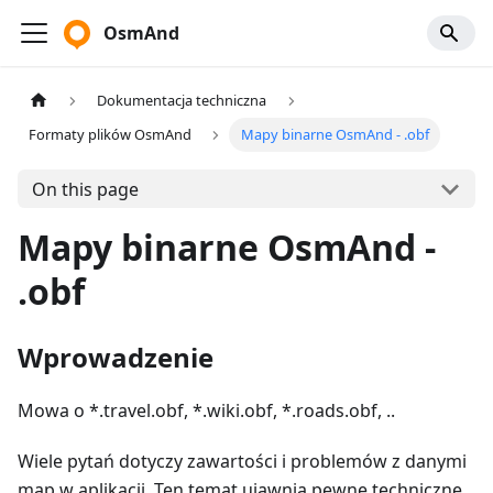
OsmAnd
Dokumentacja techniczna
Formaty plików OsmAnd
Mapy binarne OsmAnd - .obf
On this page
Mapy binarne OsmAnd -
.obf
Wprowadzenie
Mowa o *.travel.obf, *.wiki.obf, *.roads.obf, ..
Wiele pytań dotyczy zawartości i problemów z danymi
map w aplikacji. Ten temat ujawnia pewne techniczne