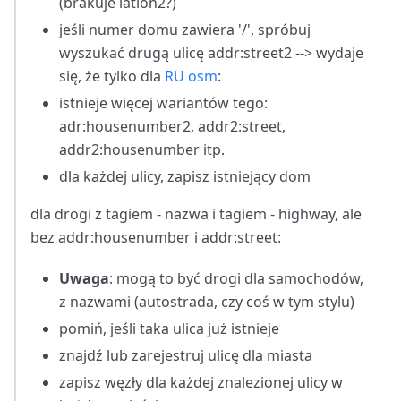
(brakuje latlon2?)
jeśli numer domu zawiera '/', spróbuj
wyszukać drugą ulicę addr
:street2
--> wydaje
się, że tylko dla
RU osm
:
istnieje więcej wariantów tego:
adr
:housenumber2
, addr2
:street
,
addr2
:housenumber
itp.
dla każdej ulicy, zapisz istniejący dom
dla drogi z tagiem - nazwa i tagiem - highway, ale
bez addr
:housenumber
i addr:street:
Uwaga
: mogą to być drogi dla samochodów,
z nazwami (autostrada, czy coś w tym stylu)
pomiń, jeśli taka ulica już istnieje
znajdź lub zarejestruj ulicę dla miasta
zapisz węzły dla każdej znalezionej ulicy w