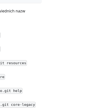
owiednich nazw
d
s
git resources
ore
io.git help
y.git core-legacy