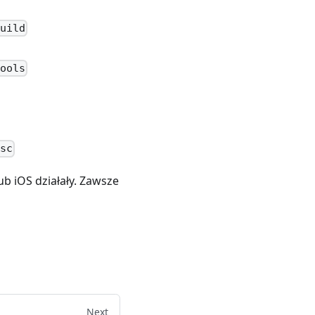
build
tools
isc
b iOS działały. Zawsze
Next