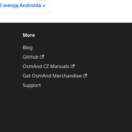
ć wersję Androida
More
Blog
GitHub
OsmAnd CZ Manuals
Get OsmAnd Merchandise
Support