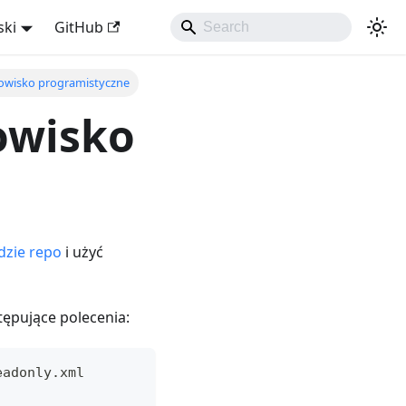
ski
GitHub
dowisko programistyczne
owisko
dzie repo
i użyć
ępujące polecenia:
eadonly.xml