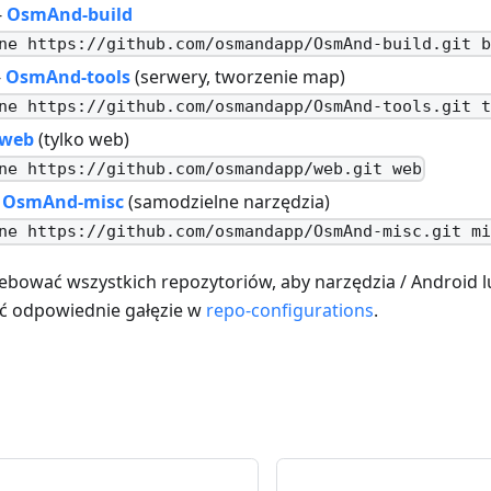
-
OsmAnd-build
ne https://github.com/osmandapp/OsmAnd-build.git 
-
OsmAnd-tools
(serwery, tworzenie map)
ne https://github.com/osmandapp/OsmAnd-tools.git 
web
(tylko web)
ne https://github.com/osmandapp/web.git web
-
OsmAnd-misc
(samodzielne narzędzia)
ne https://github.com/osmandapp/OsmAnd-misc.git m
ebować wszystkich repozytoriów, aby narzędzia / Android lu
ć odpowiednie gałęzie w
repo-configurations
.