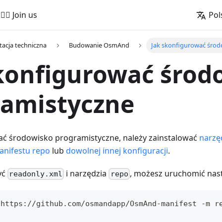
🚵‍♂️ Join us
Pol
acja techniczna
Budowanie OsmAnd
Jak skonfigurować śro
konfigurować środ
ramistyczne
ć środowisko programistyczne, należy zainstalować
narzę
anifestu repo
lub
dowolnej innej konfiguracji
.
żyć
i narzędzia
, możesz uruchomić nast
readonly.xml
repo
 https://github.com/osmandapp/OsmAnd-manifest -m r