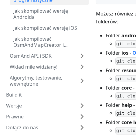
programistyczne
Jak skompilować wersję
Możesz również u
Androida
folderów:
Jak skompilować wersję iOS
Folder
andro
Jak skompilować
git clo
OsmAndMapCreator i
narzędzia
Folder
ios
-
O
OsmAnd API i SDK
git clo
Wkład mile widziany!
Folder
resou
Algorytmy, testowanie,
git clo
wewnętrzne
Folder
core
-
Build it
git clo
Folder
help
-
Wersje
git clo
Prawne
Folder
core-
Dołącz do nas
git clo