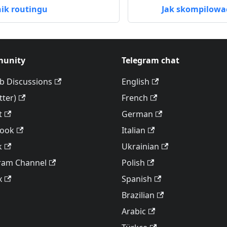
nik routingu
Jak skompilowa
unity
Telegram chat
b Discussions
English
tter)
French
t
German
book
Italian
k
Ukrainian
ram Channel
Polish
x
Spanish
Brazilian
Arabic