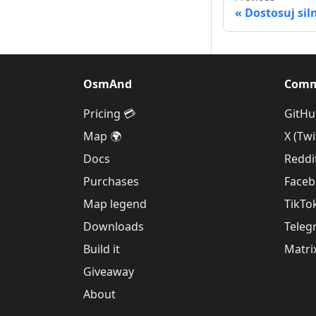
Dostosuj sil
OsmAnd
Comm
Pricing 💳
GitHu
Map 🌍
X (Twi
Docs
Reddi
Purchases
Face
Map legend
TikTo
Downloads
Teleg
Build it
Matri
Giveaway
About