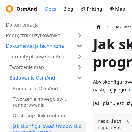
OsmAnd
Docs
Blog
💳 Pricing
🌍 Map
Dokumentacja
Dokument
Podręcznik użytkownika
Jak s
Dokumentacja techniczna
prog
Formaty plików OsmAnd
Tworzenie map
Budowanie OsmAnd
Aby skonfigurowa
Kompilacje OsmAnd
następującego
m
Tworzenie nowego stylu
Jeśli planujesz u
renderowania
Dostosuj silnik routingu
repo init -u
Jak skonfigurować środowisko
repo sync