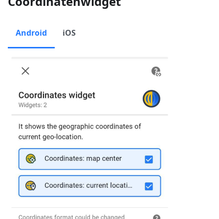
Coördinatenwidget
Android
iOS