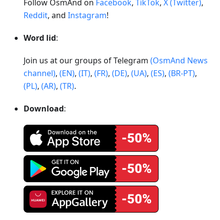
Follow OsmAnd on
Facebook
,
TikTok
,
X (Twitter)
,
Reddit
, and
Instagram
!
Word lid
:
Join us at our groups of Telegram
(OsmAnd News
channel)
,
(EN)
,
(IT)
,
(FR)
,
(DE)
,
(UA)
,
(ES)
,
(BR-PT)
,
(PL)
,
(AR)
,
(TR)
.
Download
: