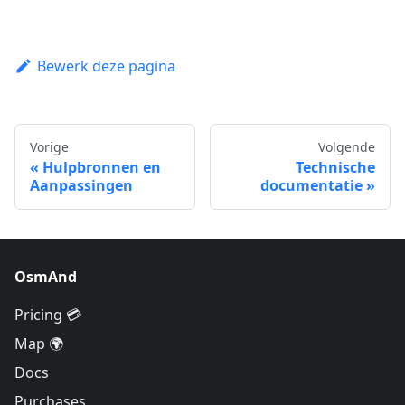
Bewerk deze pagina
Vorige
Volgende
Hulpbronnen en
Technische
Aanpassingen
documentatie
OsmAnd
Pricing 💳
Map 🌍
Docs
Purchases