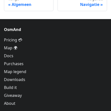
Algemeen
Navigatie
OsmAnd
Pricing 💳
Map 🌍
Docs
Purchases
Map legend
Downloads
Build it
Giveaway
About