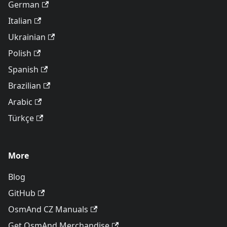
German
Italian
Ukrainian
Polish
Spanish
Brazilian
Arabic
Türkçe
More
Blog
GitHub
OsmAnd CZ Manuals
Get OsmAnd Merchandise