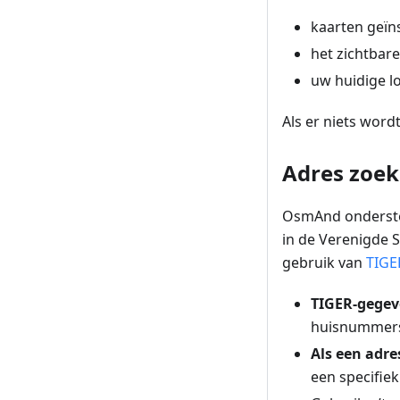
kaarten geïn
het zichtbare
uw huidige lo
Als er niets wor
Adres zoek
OsmAnd onderste
in de Verenigde 
gebruik van
TIGE
TIGER-gegeve
huisnummers
Als een adr
een specifie