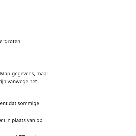
ergroten.
tMap-gegevens, maar
zijn vanwege het
ekent dat sommige
aam
in plaats van op