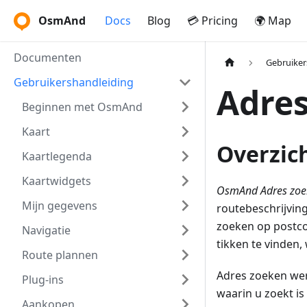
OsmAnd
Docs
Blog
💳 Pricing
🌍 Map
Documenten
Gebruiker
Gebruikershandleiding
Adre
Beginnen met OsmAnd
Kaart
Overzic
Kaartlegenda
Kaartwidgets
OsmAnd Adres zoe
Mijn gegevens
routebeschrijving
zoeken op postcod
Navigatie
tikken te vinden,
Route plannen
Adres zoeken wer
Plug-ins
waarin u zoekt is
Aankopen