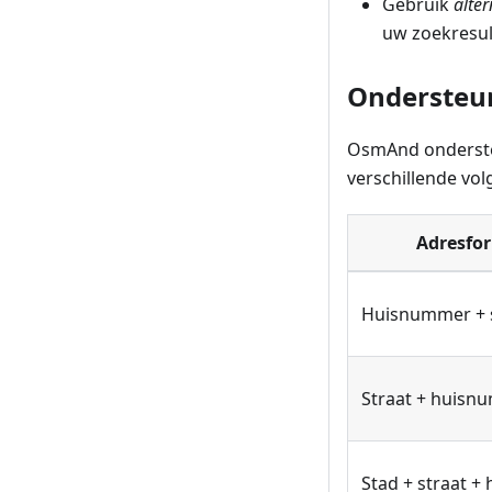
Gebruik
alter
uw zoekresult
Ondersteu
OsmAnd onderste
verschillende vol
Adresfo
Huisnummer + 
Straat + huisn
Stad + straat 