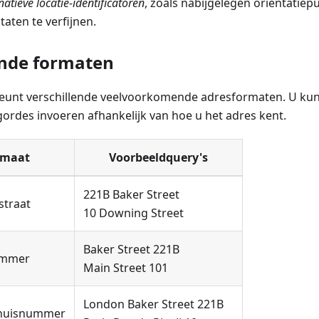
natieve locatie-identificatoren
, zoals nabijgelegen oriëntatiep
aten te verfijnen.
nde formaten
unt verschillende veelvoorkomende adresformaten. U kun
gordes invoeren afhankelijk van hoe u het adres kent.
rmaat
Voorbeeldquery's
221B Baker Street
straat
10 Downing Street
Baker Street 221B
ummer
Main Street 101
London Baker Street 221B
+ huisnummer