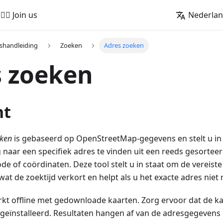
🚵‍♂️ Join us
Nederla
shandleiding
Zoeken
Adres zoeken
s zoeken
ht
ken
is gebaseerd op OpenStreetMap-gegevens en stelt u in 
 naar een specifiek adres te vinden uit een reeds gesorteerde
e of coördinaten. Deze tool stelt u in staat om de vereist
 wat de zoektijd verkort en helpt als u het exacte adres niet
kt offline met gedownloade kaarten. Zorg ervoor dat de ka
 geïnstalleerd. Resultaten hangen af van de adresgegevens d