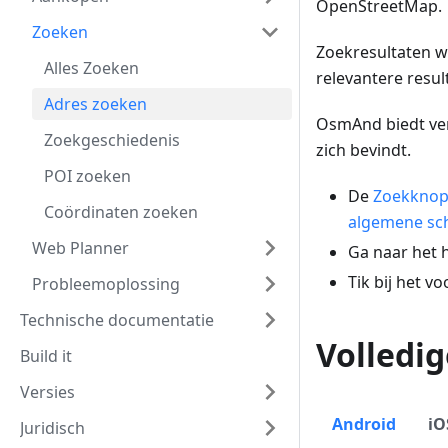
OpenStreetMap.
Zoeken
Zoekresultaten w
Alles Zoeken
relevantere result
Adres zoeken
OsmAnd biedt ve
Zoekgeschiedenis
zich bevindt.
POI zoeken
De
Zoekkno
Coördinaten zoeken
algemene sc
Web Planner
Ga naar het
Tik bij het 
Probleemoplossing
Technische documentatie
Volledig
Build it
Versies
Android
iO
Juridisch