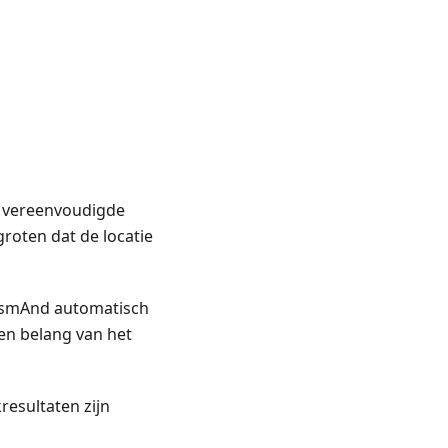
h vereenvoudigde
roten dat de locatie
 OsmAnd automatisch
 en belang van het
esultaten zijn