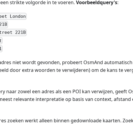
 een strikte volgorde in te voeren.
Voorbeeldquery's
:
eet London
21B
treet 221B
t
1
e adres niet wordt gevonden, probeert OsmAnd automatisc
eeld door extra woorden te verwijderen) om de kans te verg
y naar zowel een adres als een POI kan verwijzen, geeft
 meest relevante interpretatie op basis van context, afstand
es zoeken werkt alleen binnen gedownloade kaarten. Zoekr