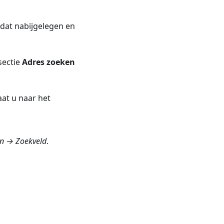
dat nabijgelegen en
sectie
Adres zoeken
aat u naar het
en → Zoekveld
.