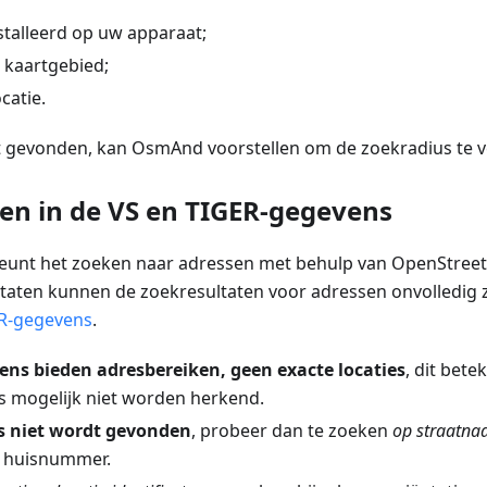
stalleerd op uw apparaat;
 kaartgebied;
catie.
dt gevonden, kan OsmAnd voorstellen om de zoekradius te v
en in de VS en TIGER-gegevens
unt het zoeken naar adressen met behulp van OpenStree
Staten kunnen de zoekresultaten voor adressen onvolledig 
R-gegevens
.
ns bieden adresbereiken, geen exacte locaties
, dit bet
 mogelijk niet worden herkend.
es niet wordt gevonden
, probeer dan te zoeken
op straatn
k huisnummer.