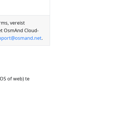
ms, vereist
het OsmAnd Cloud-
pport@osmand.net
.
OS of web) te