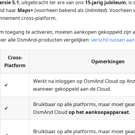
rsie 5.1
, uitgebracht ter ere van ons
15-jarig jubileum
, is
eid naar
Maps+
(voorheen bekend als
Unlimited
). Voorheen 
nement cross-platform.
m toegang te activeren, moeten aankopen gekoppeld zijn
hier alle OsmAnd-producten vergelijken:
verschil tussen aa
Cross-
Opmerkingen
Platform
Werkt na inloggen op OsmAnd Cloud op And
✔
wanneer gekoppeld aan de Cloud.
Bruikbaar op alle platforms, maar moet gea
✔
OsmAnd Cloud
op het aankoopapparaat
.
Bruikbaar op alle platforms, maar moet gea