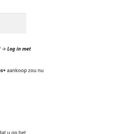
d →
Log in met
ps+
aankoop zou nu
at u op het