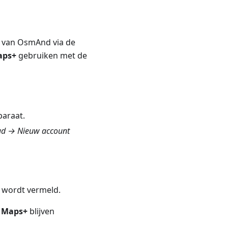
e van OsmAnd via de
aps+
gebruiken met de
araat.
ud → Nieuw account
f wordt vermeld.
u
Maps+
blijven