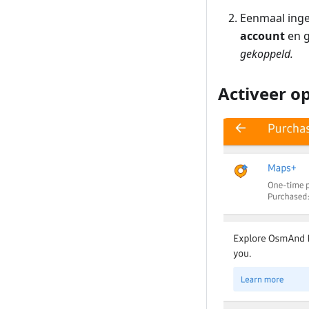
Eenmaal ing
account
en 
gekoppeld.
Activeer o