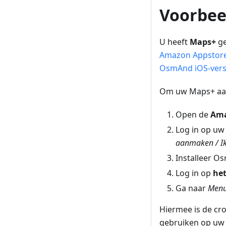
Voorbee
U heeft
Maps+
ge
Amazon Appstor
OsmAnd iOS-vers
Om uw Maps+ aan
Open de
Ama
Log in op u
aanmaken / Ik
Installeer O
Log in op
he
Ga naar
Menu
Hiermee is de cr
gebruiken op uw