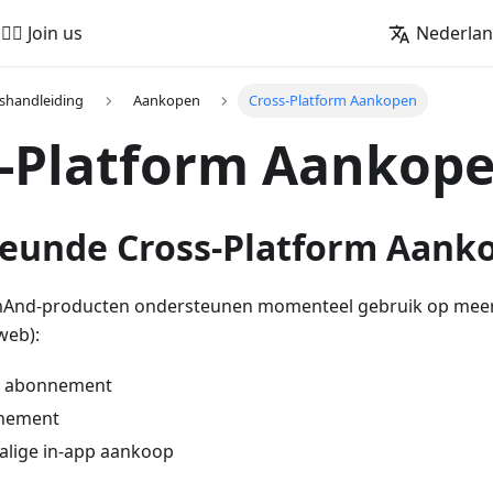
🚵‍♂️ Join us
Nederla
shandleiding
Aankopen
Cross-Platform Aankopen
s-Platform Aankop
eunde Cross-Platform Aank
And-producten ondersteunen momenteel gebruik op meer
web):
abonnement
nement
lige in-app aankoop