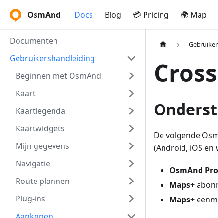
OsmAnd
Docs
Blog
💳 Pricing
🌍 Map
Documenten
Gebruiker
Gebruikershandleiding
Cros
Beginnen met OsmAnd
Kaart
Onderst
Kaartlegenda
Kaartwidgets
De volgende Osm
Mijn gegevens
(Android, iOS en 
Navigatie
OsmAnd Pro
Route plannen
Maps+
abon
Plug-ins
Maps+
eenma
Aankopen