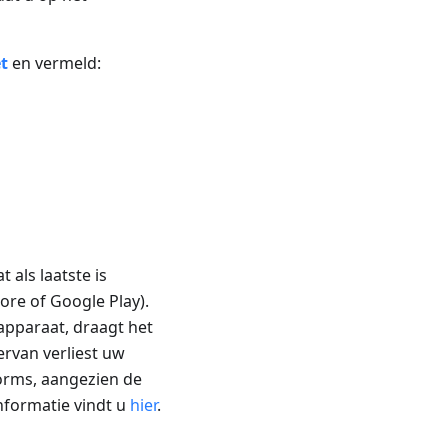
t
en vermeld:
als laatste is
ore of Google Play).
 apparaat, draagt het
ervan verliest uw
orms, aangezien de
informatie vindt u
hier
.