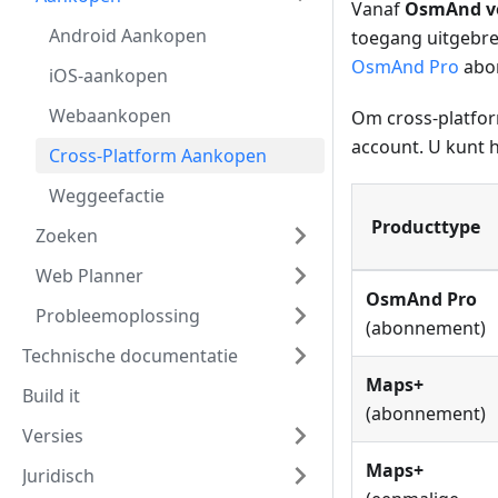
Vanaf
OsmAnd ve
Android Aankopen
toegang uitgebr
OsmAnd Pro
abon
iOS-aankopen
Webaankopen
Om cross-platfor
account. U kunt 
Cross-Platform Aankopen
Weggeefactie
Producttype
Zoeken
Web Planner
OsmAnd Pro
Probleemoplossing
(abonnement)
Technische documentatie
Maps+
Build it
(abonnement)
Versies
Maps+
Juridisch