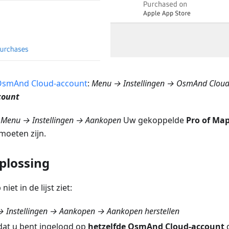
smAnd Cloud-account
:
Menu → Instellingen → OsmAnd Clou
count
:
Menu → Instellingen → Aankopen
Uw gekoppelde
Pro of Ma
moeten zijn.
plossing
iet in de lijst ziet:
 Instellingen → Aankopen → Aankopen herstellen
dat u bent ingelogd op
hetzelfde OsmAnd Cloud-account
d