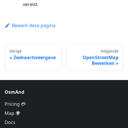
vereist.
Bewerk deze pagina
Vorige
Volgende
Zeekaartweergave
OpenStreetMap
Bewerken
OsmAnd
Pricing 💳
Map 🌍
Docs