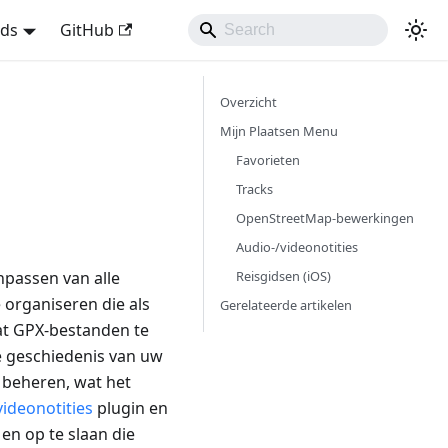
nds
GitHub
Overzicht
Mijn Plaatsen Menu
Favorieten
Tracks
OpenStreetMap-bewerkingen
Audio-/videonotities
Reisgidsen (iOS)
npassen van alle
 organiseren die als
Gerelateerde artikelen
aat GPX-bestanden te
e geschiedenis van uw
beheren, wat het
videonotities
plugin en
en op te slaan die