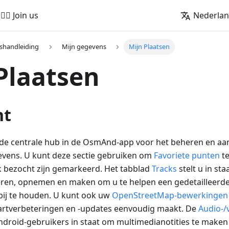
🚵‍♂️ Join us
Nederla
shandleiding
Mijn gegevens
Mijn Plaatsen
Plaatsen
ht
 de centrale hub in de OsmAnd-app voor het beheren en aa
evens. U kunt deze sectie gebruiken om
Favoriete punten
te
ak bezocht zijn gemarkeerd. Het tabblad
Tracks
stelt u in st
eren, opnemen en maken om u te helpen een gedetailleerd
 bij te houden. U kunt ook uw
OpenStreetMap-bewerkingen
artverbeteringen en -updates eenvoudig maakt. De
Audio-/
ndroid-gebruikers in staat om multimedianotities te maken 