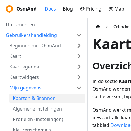
OsmAnd
Docs
Blog
💳 Pricing
🌍 Map
Documenten
Gebruiker
Gebruikershandleiding
Kaar
Beginnen met OsmAnd
Kaart
Overzic
Kaartlegenda
Kaartwidgets
In de sectie
Kaar
Mijn gegevens
OsmAnd worden ge
cache wissen, bij
Kaarten & Bronnen
Algemene instellingen
OsmAnd werkt me
bewaart alle kaa
Profielen (Instellingen)
tabblad
Downloa
Kleurenschema's