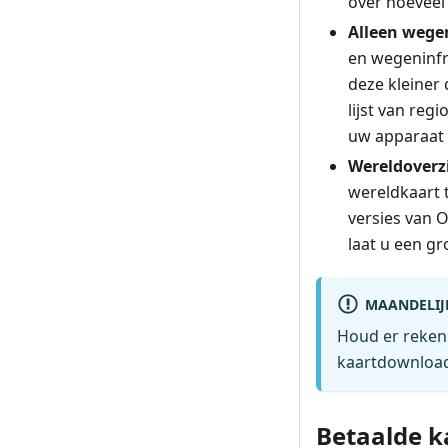
over hoeveel
Alleen wege
en wegeninfra
deze kleiner
lijst van reg
uw apparaat 
Wereldoverz
wereldkaart 
versies van 
laat u een g
MAANDELIJ
Houd er reken
kaartdownload
Betaalde k