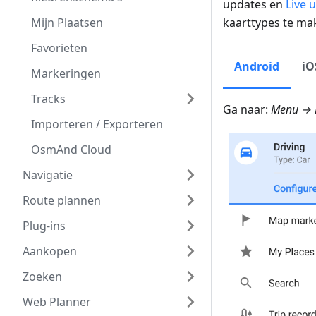
updates en
Live 
Mijn Plaatsen
kaarttypes te ma
Favorieten
Android
iO
Markeringen
Tracks
Ga naar:
Menu → K
Importeren / Exporteren
OsmAnd Cloud
Navigatie
Route plannen
Plug-ins
Aankopen
Zoeken
Web Planner