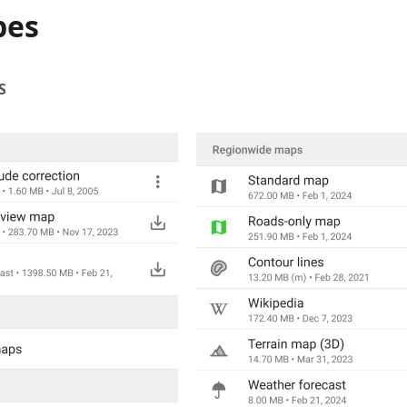
pes
S