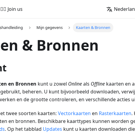
🚵‍♂️ Join us
Nederla
shandleiding
Mijn gegevens
Kaarten & Bronnen
ten & Bronnen
ht
ten en Bronnen
kunt u zowel
Online
als
Offline
kaarten en a
bruikt, beheren. U kunt bijvoorbeeld downloaden, verwi
werken en de grootte controleren, en verschillende acties u
t twee soorten kaarten:
Vectorkaarten
en
Rasterkaarten
.
rten en bronnen. Beschikbare kaarttypes kunnen worden g
ds
. Op het tabblad
Updates
kunt u kaarten downloaden die 