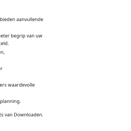
 bieden aanvullende
beter begrip van uw
eld.
en,
er
kers waardevolle
planning.
ats van Downloaden.