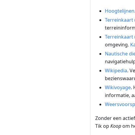
Hoogtelijnen
Terreinkaart
terreininform
Terreinkaart 
omgeving.
K
Nautische di
navigatiehulp
Wikipedia
. V
bezienswaard
Wikivoyage
.
informatie, a
Weersvoorsp
Zonder een acti
Tik op
Koop
om he