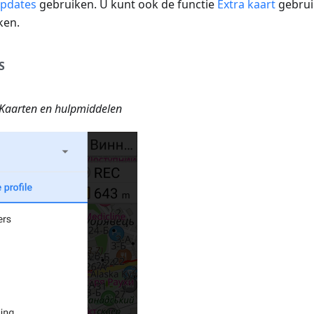
updates
gebruiken. U kunt ook de functie
Extra kaart
gebrui
ken.
S
aarten en hulpmiddelen