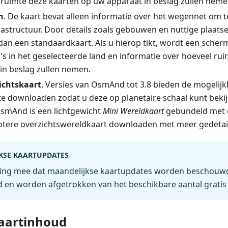
 ruimte deze kaarten op uw apparaat in beslag zullen neme
n
. De kaart bevat alleen informatie over het wegennet om 
structuur. Door details zoals gebouwen en nuttige plaatsen
 dan een standaardkaart. Als u hierop tikt, wordt een sch
io's in het geselecteerde land en informatie over hoeveel ru
in beslag zullen nemen.
ichtskaart
. Versies van OsmAnd tot 3.8 bieden de mogelij
te downloaden zodat u deze op planetaire schaal kunt bekij
OsmAnd is een lichtgewicht
Mini Wereldkaart
gebundeld met d
rotere overzichtswereldkaart downloaden met meer gedetail
KSE KAARTUPDATES
ing mee dat maandelijkse kaartupdates worden beschouwd
 en worden afgetrokken van het beschikbare aantal gratis
aartinhoud