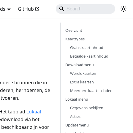
nds
GitHub
Overzicht
Kaarttypes
Gratis kaartinhoud
Betaalde kaartinhoud
Downloadmenu
Wereldkaarten
Extra kaarten
ndere bronnen die in
jderen, hernoemen, de
Meerdere kaarten laden
itvoeren.
Lokaal menu
Gegevens bekijken
 Het tabblad
Lokaal
Acties
edownload via het
Updatemenu
beschikbaar zijn voor