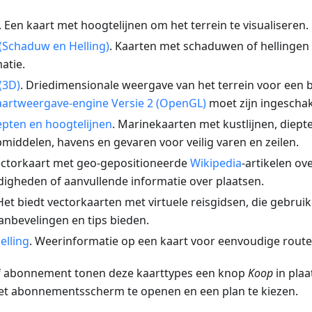
. Een kaart met hoogtelijnen om het terrein te visualiseren.
 (Schaduw en Helling)
. Kaarten met schaduwen of hellingen
atie.
(3D)
. Driedimensionale weergave van het terrein voor een 
aartweergave-engine Versie 2 (OpenGL)
moet zijn ingeschak
epten en hoogtelijnen
. Marinekaarten met kustlijnen, diept
middelen, havens en gevaren voor veilig varen en zeilen.
ectorkaart met geo-gepositioneerde
Wikipedia
-artikelen ov
igheden of aanvullende informatie over plaatsen.
 Het biedt vectorkaarten met virtuele reisgidsen, die gebrui
anbevelingen en tips bieden.
elling
. Weerinformatie op een kaart voor eenvoudige route
ef abonnement tonen deze kaarttypes een knop
Koop
in pla
t abonnementsscherm te openen en een plan te kiezen.