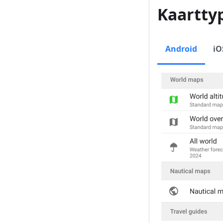
Kaartty
Android
iO