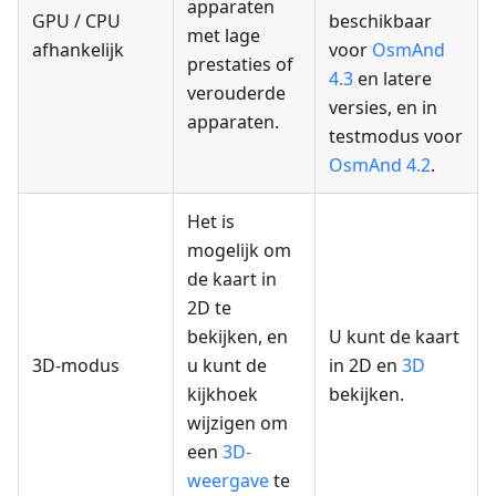
apparaten
GPU / CPU
beschikbaar
met lage
afhankelijk
voor
OsmAnd
prestaties of
4.3
en latere
verouderde
versies, en in
apparaten.
testmodus voor
OsmAnd 4.2
.
Het is
mogelijk om
de kaart in
2D te
bekijken, en
U kunt de kaart
3D-modus
u kunt de
in 2D en
3D
kijkhoek
bekijken.
wijzigen om
een
3D-
weergave
te