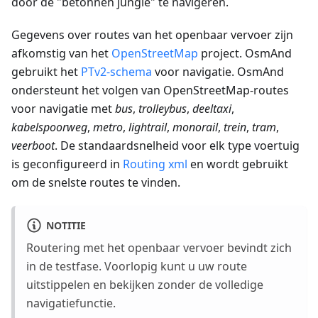
door de "betonnen jungle" te navigeren.
Gegevens over routes van het openbaar vervoer zijn
afkomstig van het
OpenStreetMap
project. OsmAnd
gebruikt het
PTv2-schema
voor navigatie. OsmAnd
ondersteunt het volgen van OpenStreetMap-routes
voor navigatie met
bus
,
trolleybus
,
deeltaxi
,
kabelspoorweg
,
metro
,
lightrail
,
monorail
,
trein
,
tram
,
veerboot
. De standaardsnelheid voor elk type voertuig
is geconfigureerd in
Routing xml
en wordt gebruikt
om de snelste routes te vinden.
NOTITIE
Routering met het openbaar vervoer bevindt zich
in de testfase. Voorlopig kunt u uw route
uitstippelen en bekijken zonder de volledige
navigatiefunctie.