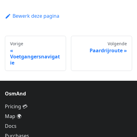
Bewerk deze pagina
Vorige
Volgende
Paardrijroute
Voetgangersnavigat
ie
OsmAnd
Pricing 💳
Map 🌍
Docs
Purchases