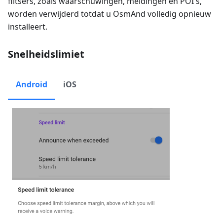
flitsers, zoals waarschuwingen, meldingen en POI's,
worden verwijderd totdat u OsmAnd volledig opnieuw
installeert.
Snelheidslimiet
Android
iOS