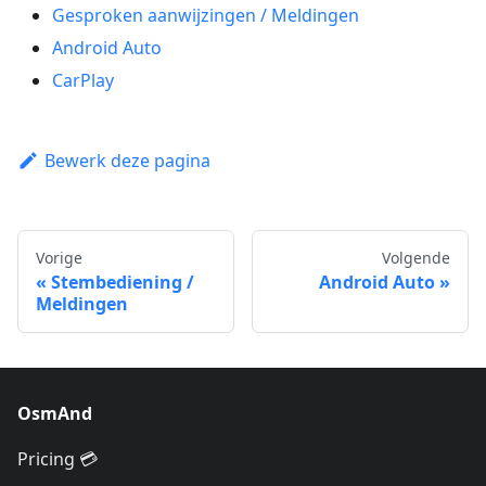
Gesproken aanwijzingen / Meldingen
Android Auto
CarPlay
Bewerk deze pagina
Vorige
Volgende
Stembediening /
Android Auto
Meldingen
OsmAnd
Pricing 💳