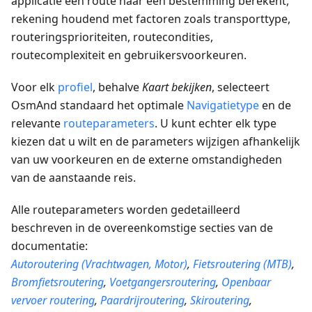
applicatie een route naar een bestemming berekent,
rekening houdend met factoren zoals transporttype,
routeringsprioriteiten, routecondities,
routecomplexiteit en gebruikersvoorkeuren.
Voor elk
profiel
, behalve
Kaart bekijken
, selecteert
OsmAnd standaard het optimale
Navigatietype
en de
relevante
routeparameters
. U kunt echter elk type
kiezen dat u wilt en de parameters wijzigen afhankelijk
van uw voorkeuren en de externe omstandigheden
van de aanstaande reis.
Alle routeparameters worden gedetailleerd
beschreven in de overeenkomstige secties van de
documentatie:
Autoroutering (Vrachtwagen, Motor)
,
Fietsroutering (MTB)
,
Bromfietsroutering
,
Voetgangersroutering
,
Openbaar
vervoer routering
,
Paardrijroutering
,
Skiroutering
,