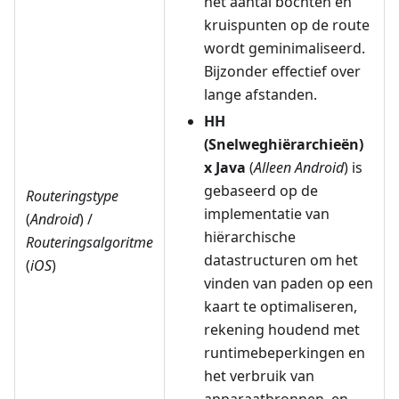
het aantal bochten en
kruispunten op de route
wordt geminimaliseerd.
Bijzonder effectief over
lange afstanden.
HH
(Snelweghiërarchieën)
x Java
(
Alleen Android
) is
gebaseerd op de
Routeringstype
implementatie van
(
Android
) /
hiërarchische
Routeringsalgoritme
datastructuren om het
(
iOS
)
vinden van paden op een
kaart te optimaliseren,
rekening houdend met
runtimebeperkingen en
het verbruik van