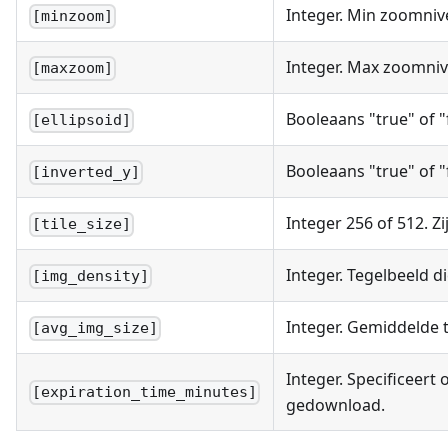
Integer. Min zoomniv
[minzoom]
Integer. Max zoomniv
[maxzoom]
Booleaans "true" of "
[ellipsoid]
Booleaans "true" of 
[inverted_y]
Integer 256 of 512. Z
[tile_size]
Integer. Tegelbeeld d
[img_density]
Integer. Gemiddelde 
[avg_img_size]
Integer. Specificeer
[expiration_time_minutes]
gedownload.