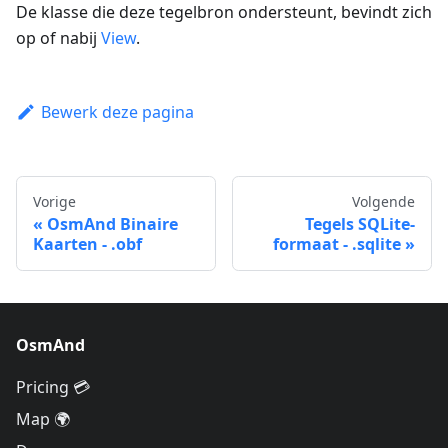
De klasse die deze tegelbron ondersteunt, bevindt zich
op of nabij
View
.
Bewerk deze pagina
Vorige
Volgende
OsmAnd Binaire
Tegels SQLite-
Kaarten - .obf
formaat - .sqlite
OsmAnd
Pricing 💳
Map 🌍