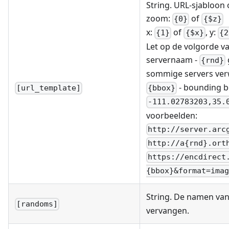
String. URL-sjabloon
zoom:
of
{0}
{$z}
x:
of
, y:
{1}
{$x}
{2
Let op de volgorde va
servernaam -
{rnd}
sommige servers ver
- bounding b
{bbox}
[url_template]
-111.02783203,35.
voorbeelden:
http://server.arc
http://a{rnd}.ort
https://encdirect
{bbox}&format=imag
String. De namen van
[randoms]
vervangen.