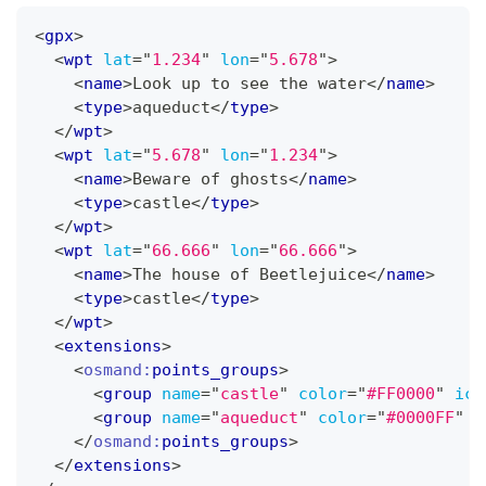
<
gpx
>
<
wpt
lat
=
"
1.234
"
lon
=
"
5.678
"
>
<
name
>
Look up to see the water
</
name
>
<
type
>
aqueduct
</
type
>
</
wpt
>
<
wpt
lat
=
"
5.678
"
lon
=
"
1.234
"
>
<
name
>
Beware of ghosts
</
name
>
<
type
>
castle
</
type
>
</
wpt
>
<
wpt
lat
=
"
66.666
"
lon
=
"
66.666
"
>
<
name
>
The house of Beetlejuice
</
name
>
<
type
>
castle
</
type
>
</
wpt
>
<
extensions
>
<
osmand:
points_groups
>
<
group
name
=
"
castle
"
color
=
"
#FF0000
"
ico
<
group
name
=
"
aqueduct
"
color
=
"
#0000FF
"
i
</
osmand:
points_groups
>
</
extensions
>