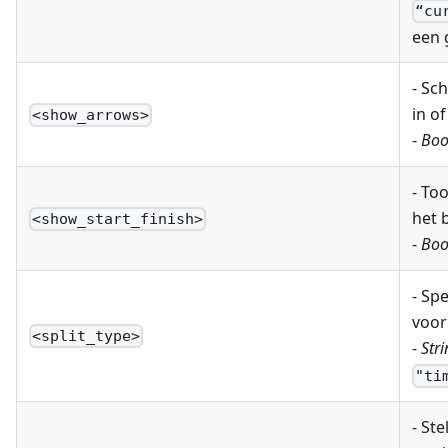
“cu
een 
- Sc
in of
<show_arrows>
-
Boo
- To
het 
<show_start_finish>
-
Boo
- Sp
voor
<split_type>
-
Stri
"ti
- Ste