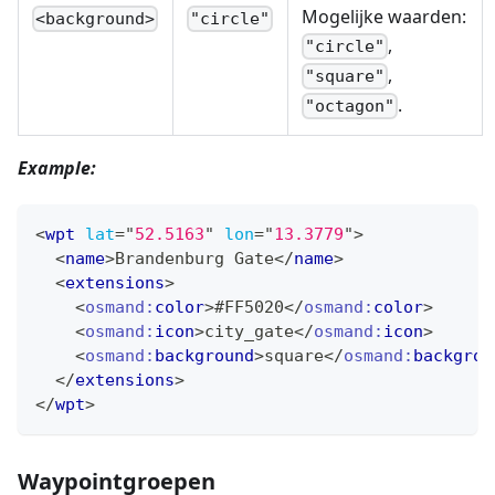
Mogelijke waarden:
<background>
"circle"
,
"circle"
,
"square"
.
"octagon"
Example:
<
wpt
lat
=
"
52.5163
"
lon
=
"
13.3779
"
>
<
name
>
Brandenburg Gate
</
name
>
<
extensions
>
<
osmand:
color
>
#FF5020
</
osmand:
color
>
<
osmand:
icon
>
city_gate
</
osmand:
icon
>
<
osmand:
background
>
square
</
osmand:
backgrou
</
extensions
>
</
wpt
>
Waypointgroepen