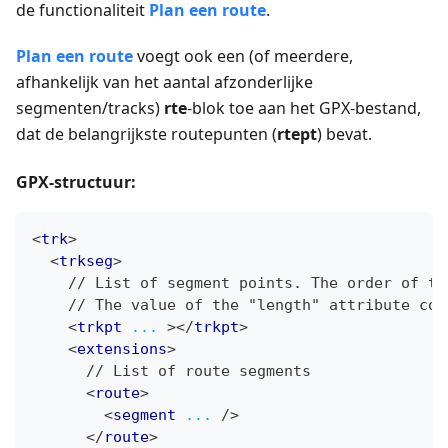
de functionaliteit
Plan een route
.
Plan een route
voegt ook een (of meerdere,
afhankelijk van het aantal afzonderlijke
segmenten/tracks)
rte
-blok toe aan het GPX-bestand,
dat de belangrijkste routepunten (
rtept
) bevat.
GPX-structuur:
<
trk
>
<
trkseg
>
    // List of segment points. The order of th
    // The value of the "length" attribute cor
<
trkpt
...
>
</
trkpt
>
<
extensions
>
      // List of route segments
<
route
>
<
segment
...
/>
</
route
>