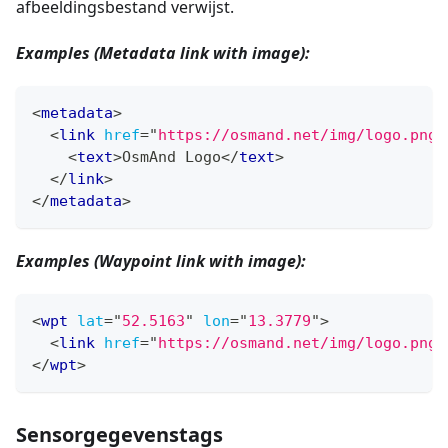
afbeeldingsbestand verwijst.
Examples (Metadata link with image):
<
metadata
>
<
link
href
=
"
https://osmand.net/img/logo.png
"
<
text
>
OsmAnd Logo
</
text
>
</
link
>
</
metadata
>
Examples (Waypoint link with image):
<
wpt
lat
=
"
52.5163
"
lon
=
"
13.3779
"
>
<
link
href
=
"
https://osmand.net/img/logo.png
"
</
wpt
>
Sensorgegevenstags