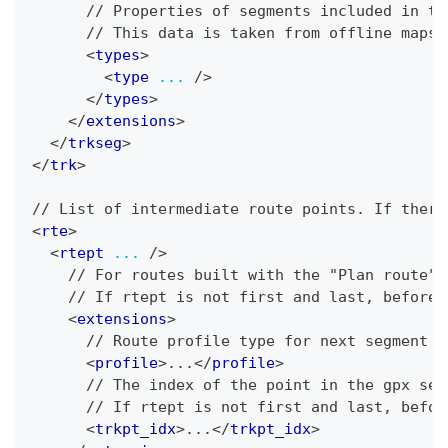
      // Properties of segments included in th
      // This data is taken from offline maps 
<
types
>
<
type
...
/>
</
types
>
</
extensions
>
</
trkseg
>
</
trk
>
// List of intermediate route points. If there
<
rte
>
<
rtept
...
/>
    // For routes built with the "Plan route",
    // If rtept is not first and last, before 
<
extensions
>
      // Route profile type for next segment (
<
profile
>
...
</
profile
>
      // The index of the point in the gpx seg
      // If rtept is not first and last, befor
<
trkpt_idx
>
...
</
trkpt_idx
>