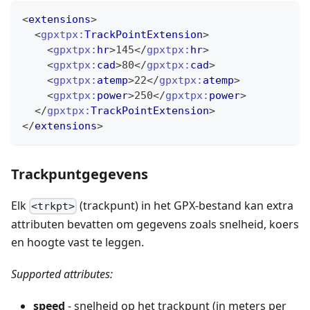
<
extensions
>
<
gpxtpx:
TrackPointExtension
>
<
gpxtpx:
hr
>
145
</
gpxtpx:
hr
>
<
gpxtpx:
cad
>
80
</
gpxtpx:
cad
>
<
gpxtpx:
atemp
>
22
</
gpxtpx:
atemp
>
<
gpxtpx:
power
>
250
</
gpxtpx:
power
>
</
gpxtpx:
TrackPointExtension
>
</
extensions
>
Trackpuntgegevens
Elk
(trackpunt) in het GPX-bestand kan extra
<trkpt>
attributen bevatten om gegevens zoals snelheid, koers
en hoogte vast te leggen.
Supported attributes:
speed
- snelheid op het trackpunt (in meters per