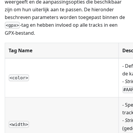
weergeeft en de aanpassingsopties die beschikbaar
zijn om hun uiterlijk aan te passen. De hieronder
beschreven parameters worden toegepast binnen de
-tag en hebben invloed op alle tracks in een
<gpx>
GPX-bestand.
Tag Name
Desc
- Def
de k
<color>
-
Stri
#AA
- Sp
track
-
Stri
<width>
(ged