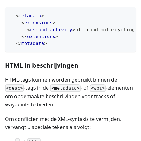
<
metadata
>
<
extensions
>
<
osmand:
activity
>
off_road_motorcycling_d
</
extensions
>
</
metadata
>
HTML in beschrijvingen
HTML-tags kunnen worden gebruikt binnen de
-tags in de
- of
-elementen
<desc>
<metadata>
<wpt>
om opgemaakte beschrijvingen voor tracks of
waypoints te bieden.
Om conflicten met de XML-syntaxis te vermijden,
vervangt u speciale tekens als volgt: