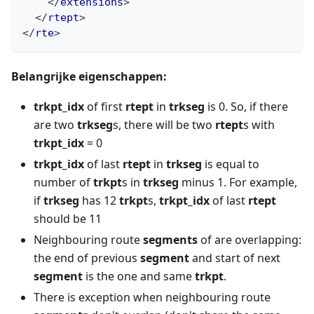
</
extensions
>
</
rtept
>
</
rte
>
Belangrijke eigenschappen:
trkpt_idx
of first
rtept
in
trkseg
is 0. So, if there
are two
trkseg
s, there will be two
rtept
s with
trkpt_idx
= 0
trkpt_idx
of last
rtept
in
trkseg
is equal to
number of
trkpt
s in
trkseg
minus 1. For example,
if
trkseg
has 12
trkpt
s,
trkpt_idx
of last
rtept
should be 11
Neighbouring route
segments
of are overlapping:
the end of previous
segment
and start of next
segment
is the one and same
trkpt
.
There is exception when neighbouring route