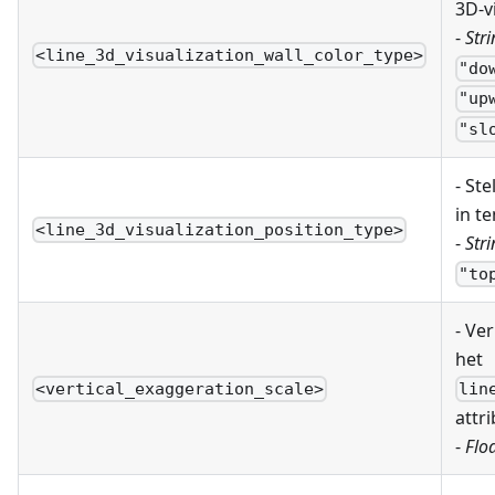
3D-vi
-
Stri
<line_3d_visualization_wall_color_type>
"do
"up
"sl
- Ste
in t
<line_3d_visualization_position_type>
-
Stri
"to
- Ve
het
<vertical_exaggeration_scale>
lin
attr
-
Floa