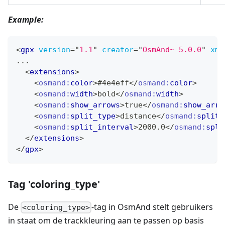
Example:
<
gpx
version
=
"
1.1
"
creator
=
"
OsmAnd~ 5.0.0
"
xml
...
<
extensions
>
<
osmand:
color
>
#4e4eff
</
osmand:
color
>
<
osmand:
width
>
bold
</
osmand:
width
>
<
osmand:
show_arrows
>
true
</
osmand:
show_arro
<
osmand:
split_type
>
distance
</
osmand:
split_
<
osmand:
split_interval
>
2000.0
</
osmand:
spli
</
extensions
>
</
gpx
>
Tag 'coloring_type'
De
-tag in OsmAnd stelt gebruikers
<coloring_type>
in staat om de trackkleuring aan te passen op basis