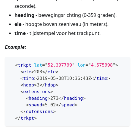
seconde).
heading
- bewegingsrichting (0-359 graden).
ele
- hoogte boven zeeniveau (in meters).
time
- tijdstempel voor het trackpunt.
Example:
<
trkpt
lat
=
"
52.397799
"
lon
=
"
4.575998
"
>
<
ele
>
203
</
ele
>
<
time
>
2019-05-08T10:36:43Z
</
time
>
<
hdop
>
3
</
hdop
>
<
extensions
>
<
heading
>
273
</
heading
>
<
speed
>
5.02
</
speed
>
</
extensions
>
</
trkpt
>