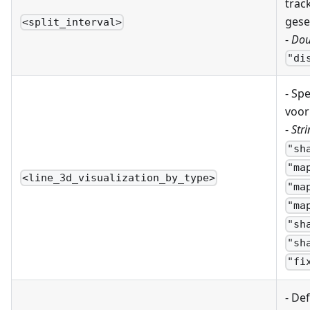
trac
gese
<split_interval>
-
Dou
"di
- Spe
voor
-
Stri
"sh
"ma
<line_3d_visualization_by_type>
"ma
"ma
"sh
"sh
"fi
- De