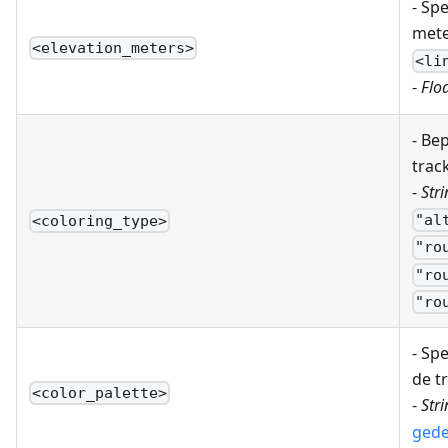
- Sp
mete
<elevation_meters>
<li
-
Floa
- Be
track
-
Stri
"al
<coloring_type>
"ro
"ro
"ro
- Sp
de t
<color_palette>
-
Stri
gede