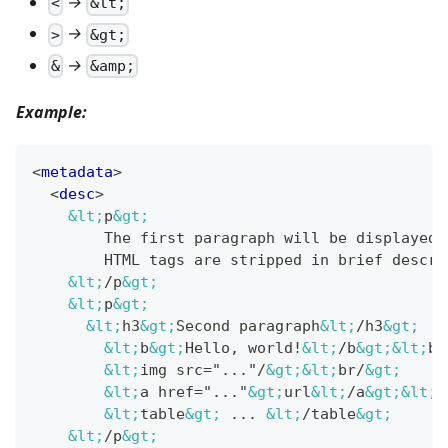
→
<
&lt;
→
>
&gt;
→
&
&amp;
Example:
<
metadata
>
<
desc
>
&lt;
p
&gt;
        The first paragraph will be displayed 
        HTML tags are stripped in brief descri
&lt;
/p
&gt;
&lt;
p
&gt;
&lt;
h3
&gt;
Second paragraph
&lt;
/h3
&gt;
&lt;
b
&gt;
Hello, world!
&lt;
/b
&gt;
&lt;
br
&lt;
img src="..."/
&gt;
&lt;
br/
&gt;
&lt;
a href="..."
&gt;
url
&lt;
/a
&gt;
&lt;
b
&lt;
table
&gt;
 ... 
&lt;
/table
&gt;
&lt;
/p
&gt;