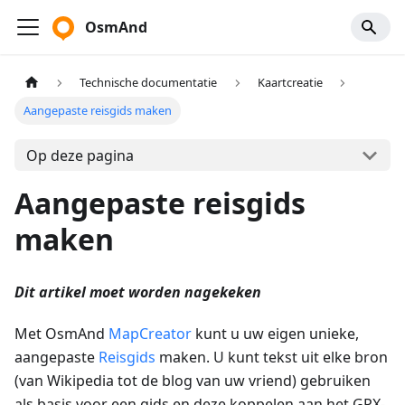
OsmAnd
Technische documentatie
Kaartcreatie
Aangepaste reisgids maken
Op deze pagina
Aangepaste reisgids
maken
Dit artikel moet worden nagekeken
Met OsmAnd
MapCreator
kunt u uw eigen unieke,
aangepaste
Reisgids
maken. U kunt tekst uit elke bron
(van Wikipedia tot de blog van uw vriend) gebruiken
als basis voor een gids en deze koppelen aan het GPX-