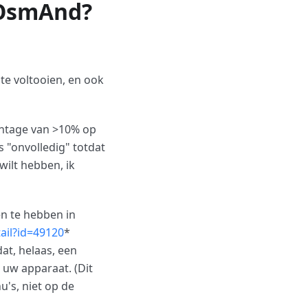
 OsmAnd?
te voltooien, en ook
entage van >10% op
 "onvolledig" totdat
wilt hebben, ik
en te hebben in
ail?id=49120
*
at, helaas, een
 uw apparaat. (Dit
u's, niet op de