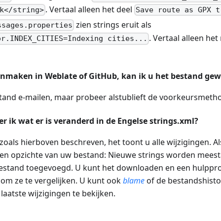
. Vertaal alleen het deel
k</string>
Save route as GPX t
zien strings eruit als
ssages.properties
. Vertaal alleen he
or.INDEX_CITIES=Indexing cities...
aanmaken in Weblate of GitHub, kan ik u het bestand ge
stand e-mailen, maar probeer alstublieft de voorkeursmetho
er ik wat er is veranderd in de
Engelse strings.xml
?
oals hierboven beschreven, het toont u alle wijzigingen. 
 ten opzichte van uw bestand: Nieuwe strings worden mees
estand toegevoegd. U kunt het downloaden en een hulpp
 om ze te vergelijken. U kunt ook
blame
of de bestandshisto
aatste wijzigingen te bekijken.