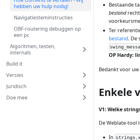
Hoe OsmAnd te vertalen - Wij
Bestaande ta
hebben uw hulp nodig!
bestand
recht
Navigatiesteminstructies
voorkeursme
OBF-routering debuggen op
Ter referent
een pc
bestand
. De
Algoritmen, testen,
swing_mess
internals
OP Hardy: li
Build it
Bedankt voor uw 
Versies
Juridisch
Enkele 
Doe mee
V1: Welke string
De Weblate-tool i
In
strings.