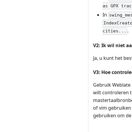
as GPX trac
In
swing_me
IndexCreat
.
cities...
V2: Ik wil niet 
Ja, u kunt het be
V3: Hoe controle
Gebruik Weblate z
wilt controleren
mastertaalbronb
of vim gebruiken
gebruiken om de l