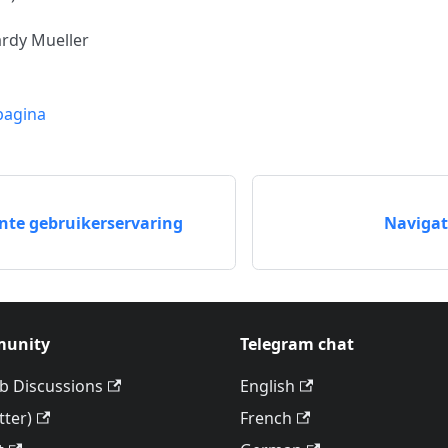
ardy Mueller
pagina
nte gebruikerservaring
Navigat
unity
Telegram chat
b Discussions
English
tter)
French