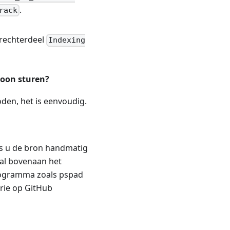
.
rack
t rechterdeel
Indexing
woon sturen?
den, het is eenvoudig.
Als u de bron handmatig
tal bovenaan het
rogramma zoals pspad
rie op GitHub