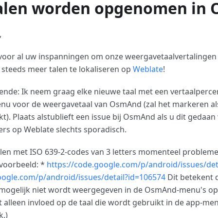
alen worden opgenomen in
,
 voor al uw inspanningen om onze weergavetaalvertalingen 
teeds meer talen te lokaliseren op
Weblate
!
gende: Ik neem graag elke nieuwe taal met een vertaalperc
nu voor de weergavetaal van OsmAnd (zal het markeren als
t). Plaats alstublieft een issue bij OsmAnd als u dit gedaan 
fers op Weblate slechts sporadisch.
talen met ISO 639-2-codes van 3 letters momenteel problem
jvoorbeeld: *
https://code.google.com/p/android/issues/det
oogle.com/p/android/issues/detail?id=106574
Dit betekent d
l mogelijk niet wordt weergegeven in de OsmAnd-menu's op
 alleen invloed op de taal die wordt gebruikt in de app-men
k.)