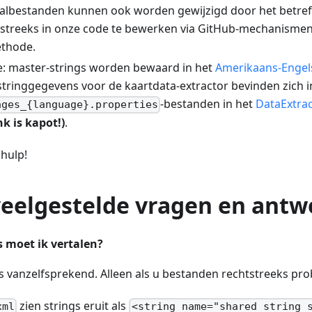
albestanden kunnen ook worden gewijzigd door het betre
streeks in onze code te bewerken via GitHub-mechanismen, 
thode.
ie: master-strings worden bewaard in het
Amerikaans-Engels
 stringgegevens voor de kaartdata-extractor bevinden zich i
-bestanden in het
DataExtra
ages_{language}.properties
nk is kapot!)
.
hulp!
veelgestelde vragen en antw
s moet ik vertalen?
s vanzelfsprekend. Alleen als u bestanden rechtstreeks pr
zien strings eruit als
xml
<string name="shared_string_