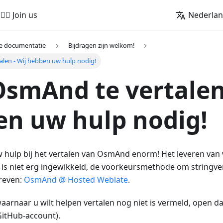
🚵‍♂️ Join us
Nederla
e documentatie
Bijdragen zijn welkom!
len - Wij hebben uw hulp nodig!
smAnd te vertalen 
n uw hulp nodig!
 hulp bij het vertalen van OsmAnd enorm! Het leveren van 
is niet erg ingewikkeld, de voorkeursmethode om stringver
reven:
OsmAnd @ Hosted Weblate
.
waarnaar u wilt helpen vertalen nog niet is vermeld, open d
GitHub-account).