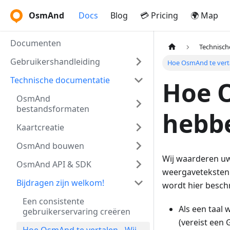
OsmAnd
Docs
Blog
💳 Pricing
🌍 Map
Documenten
Technisch
Gebruikershandleiding
Hoe OsmAnd te verta
Technische documentatie
Hoe O
OsmAnd
bestandsformaten
hebbe
Kaartcreatie
OsmAnd bouwen
Wij waarderen uw
OsmAnd API & SDK
weergaveteksten 
Bijdragen zijn welkom!
wordt hier besch
Een consistente
Als een taal 
gebruikerservaring creëren
(vereist een 