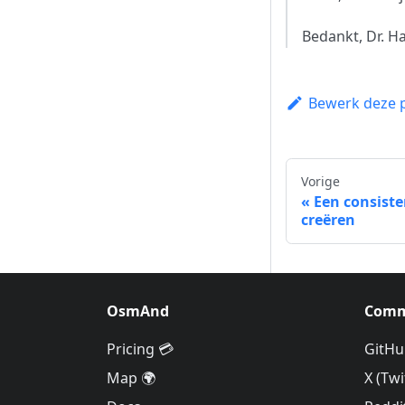
Bedankt, Dr. H
Bewerk deze 
Vorige
Een consiste
creëren
OsmAnd
Comm
Pricing 💳
GitHu
Map 🌍
X (Twi