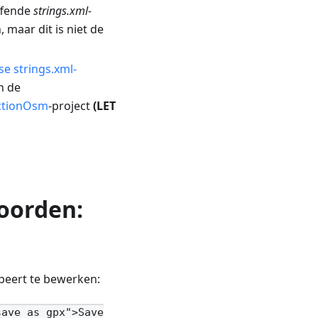
ffende
strings.xml-
maar dit is niet de
e strings.xml-
n de
ctionOsm
-project
(LET
oorden:
obeert te bewerken:
save_as_gpx">Save