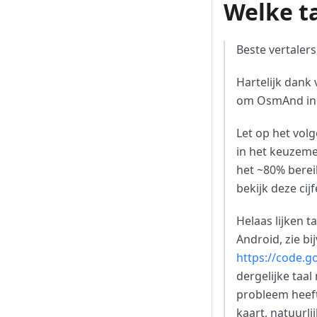
Welke t
Beste vertalers
Hartelijk dank
om OsmAnd in s
Let op het vol
in het keuzeme
het ~80% bereik
bekijk deze cij
Helaas lijken 
Android, zie bi
https://code.g
dergelijke taa
probleem heeft
kaart, natuurlij