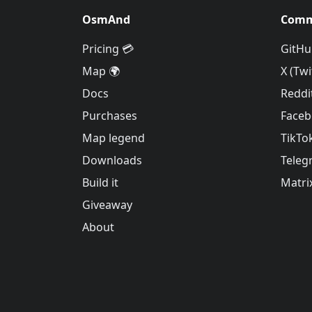
OsmAnd
Comm
Pricing 💳
GitHu
Map 🌍
X (Twi
Docs
Reddi
Purchases
Face
Map legend
TikTo
Downloads
Teleg
Build it
Matri
Giveaway
About