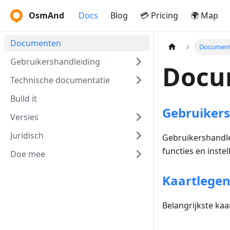
OsmAnd
Docs
Blog
💳 Pricing
🌍 Map
Documenten
Documen
Gebruikershandleiding
Docu
Technische documentatie
Build it
Gebruikers
Versies
Juridisch
Gebruikershandle
functies en instel
Doe mee
Kaartlege
Belangrijkste ka