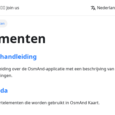
🚵‍♂️ Join us
Nederla
ten
menten
handleiding
iding over de OsmAnd-applicatie met een beschrijving van 
lingen.
nda
artelementen die worden gebruikt in OsmAnd Kaart.