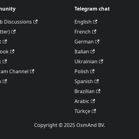
unity
Telegram chat
b Discussions
English
tter)
French
t
German
book
Italian
k
Ukrainian
ram Channel
Polish
x
Spanish
Brazilian
Arabic
Türkçe
Copyright © 2025 OsmAnd BV.