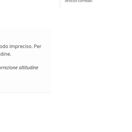
Articoli correlati
 modo impreciso. Per
udine.
rezione altitudine