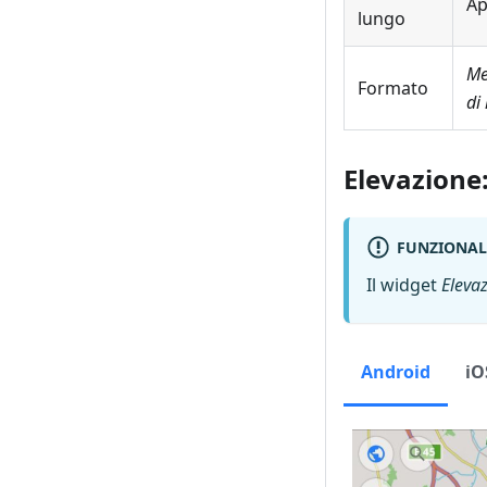
Ap
lungo
Me
Formato
di
Elevazione
FUNZIONAL
Il widget
Eleva
Android
iO