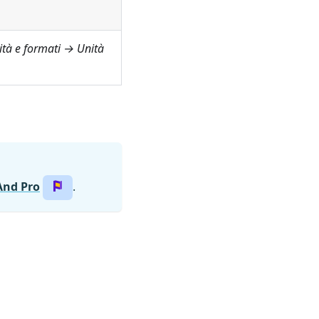
tà e formati → Unità
nd Pro
.