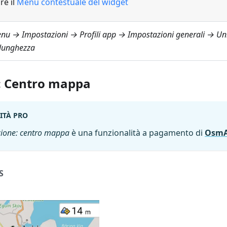
re il
Menu contestuale del widget
nu → Impostazioni → Profili app → Impostazioni generali → Uni
 lunghezza
: Centro mappa
ITÀ PRO
zione: centro mappa
è una funzionalità a pagamento di
OsmA
S