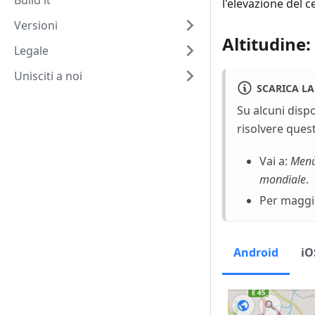
Build it
l'elevazione del 
Versioni
Altitudine:
Legale
Unisciti a noi
SCARICA LA
Su alcuni dispo
risolvere ques
Vai a:
Menù
mondiale
.
Per maggio
Android
iO