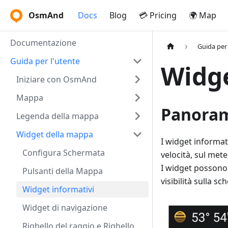
OsmAnd
Docs
Blog
💳 Pricing
🌍 Map
Documentazione
Guida per 
Guida per l'utente
Widge
Iniziare con OsmAnd
Mappa
Panora
Legenda della mappa
Widget della mappa
I widget informati
Configura Schermata
velocità, sul mete
I widget possono 
Pulsanti della Mappa
visibilità sulla s
Widget informativi
Widget di navigazione
Righello del raggio e Righello