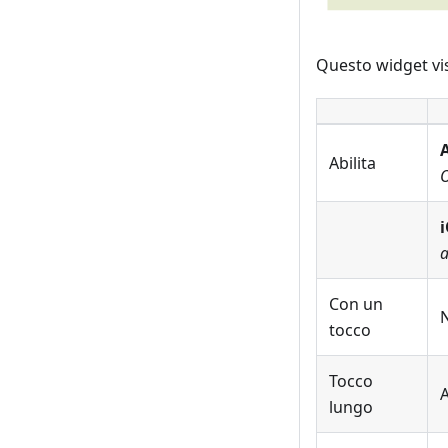
Questo widget vis
Abilita
O
i
a
Con un
tocco
Tocco
A
lungo