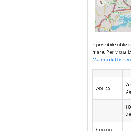
È possibile utiliz
mare. Per visuali
Mappa del terre
A
Abilita
Al
iO
Al
Con un