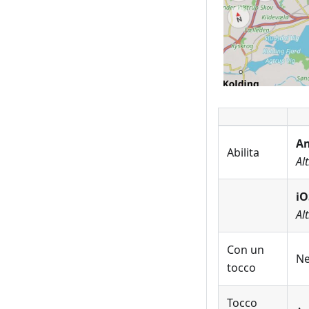
An
Abilita
Al
iO
Al
Con un
Ne
tocco
Tocco