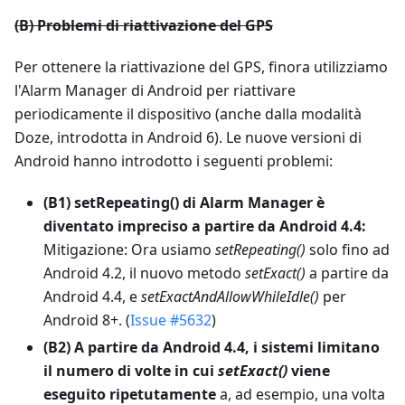
(B) Problemi di riattivazione del GPS
Per ottenere la riattivazione del GPS, finora utilizziamo
l'Alarm Manager di Android per riattivare
periodicamente il dispositivo (anche dalla modalità
Doze, introdotta in Android 6). Le nuove versioni di
Android hanno introdotto i seguenti problemi:
(B1) setRepeating() di Alarm Manager è
diventato impreciso a partire da Android 4.4:
Mitigazione: Ora usiamo
setRepeating()
solo fino ad
Android 4.2, il nuovo metodo
setExact()
a partire da
Android 4.4, e
setExactAndAllowWhileIdle()
per
Android 8+. (
Issue #5632
)
(B2) A partire da Android 4.4, i sistemi limitano
il numero di volte in cui
setExact()
viene
eseguito ripetutamente
a, ad esempio, una volta