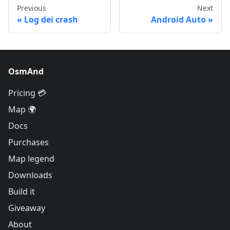
Previous
Next
Log dei crash
Android Auto
OsmAnd
Pricing 💳
Map 🌍
Docs
Purchases
Map legend
Downloads
Build it
Giveaway
About