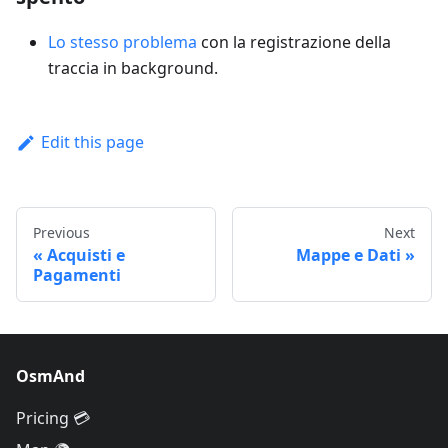
Lo stesso problema
con la registrazione della
traccia in background.
Edit this page
Previous
Next
Acquisti e
Mappe e Dati
Pagamenti
OsmAnd
Pricing 💳