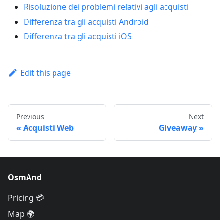
Risoluzione dei problemi relativi agli acquisti
Differenza tra gli acquisti Android
Differenza tra gli acquisti iOS
Edit this page
Previous
Next
Acquisti Web
Giveaway
OsmAnd
Pricing 💳
Map 🌍