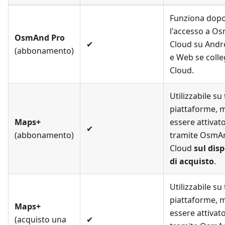
Funziona dop
l'accesso a O
OsmAnd Pro
✔
Cloud su Andro
(abbonamento)
e Web se colle
Cloud.
Utilizzabile su 
piattaforme, 
Maps+
essere attivat
✔
(abbonamento)
tramite OsmA
Cloud
sul disp
di acquisto
.
Utilizzabile su 
piattaforme, 
Maps+
essere attivat
(acquisto una
✔