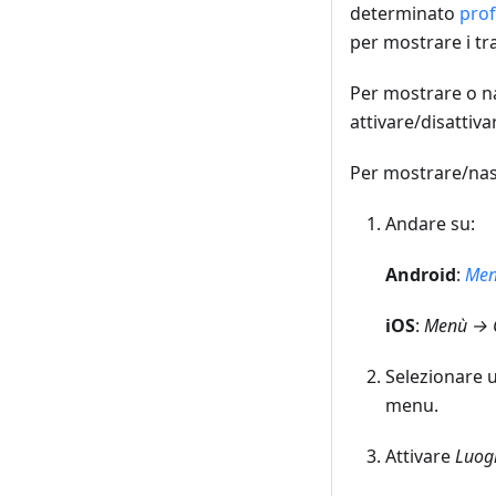
determinato
prof
per mostrare i tra
Per mostrare o na
attivare/disattiva
Per mostrare/nas
Andare su:
Android
:
Men
iOS
:
Menù → C
Selezionare u
menu.
Attivare
Luogh