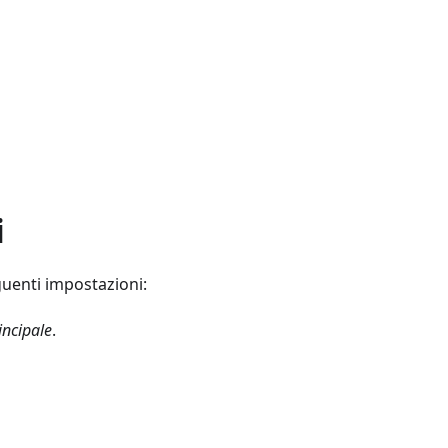
i
eguenti impostazioni:
ncipale
.