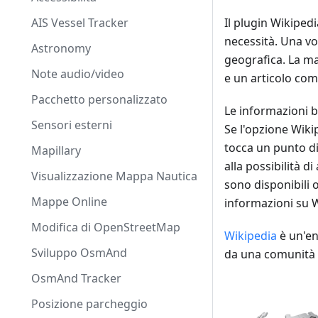
AIS Vessel Tracker
Il plugin Wikiped
necessità. Una vol
Astronomy
geografica. La ma
Note audio/video
e un articolo com
Pacchetto personalizzato
Le informazioni b
Sensori esterni
Se l'opzione Wiki
tocca un punto di
Mapillary
alla possibilità d
Visualizzazione Mappa Nautica
sono disponibili o
Mappe Online
informazioni su W
Modifica di OpenStreetMap
Wikipedia
è un'en
Sviluppo OsmAnd
da una comunità d
OsmAnd Tracker
Posizione parcheggio