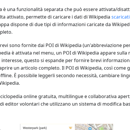
ia è una funzionalità separata che può essere attivata/disat
ta attivato, permette di caricare i dati di Wikipedia
scaricati
ppa dispone di due tipi di informazioni caricate da Wikiped
pleto.
revi sono fornite dai POI di Wikipedia (un'abbreviazione per
pedia è attivata nel menu, un POI di Wikipedia appare sull
 interesse, questo si espande per fornire brevi informazioni
i aprire un articolo completo. Il POI di Wikipedia, così come gli
ffline. È possibile leggerli secondo necessità, cambiare ling
ikipedia.
ciclopedia online gratuita, multilingue e collaborativa aper
i editor volontari che utilizzano un sistema di modifica bas