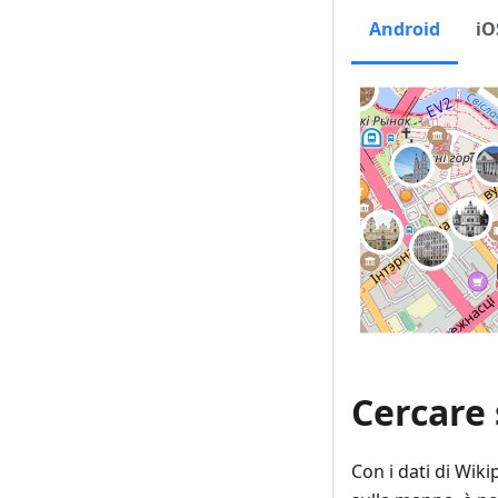
Android
iO
Cercare
Con i dati di Wiki