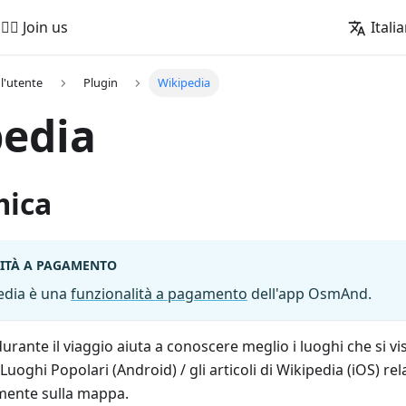
🚵‍♂️ Join us
Itali
l'utente
Plugin
Wikipedia
pedia
mica
ITÀ A PAGAMENTO
pedia è una
funzionalità a pagamento
dell'app OsmAnd.
rante il viaggio aiuta a conoscere meglio i luoghi che si vis
Luoghi Popolari (Android) / gli articoli di Wikipedia (iOS) rela
amente sulla mappa.