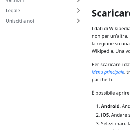
Versioni
Scaricar
Legale
Unisciti a noi
I dati di Wikiped
non per un'altra,
la regione su un
Wikipedia. Una vol
Per scaricare i d
Menu principale
, 
pacchetti.
È possibile aprir
Android
. An
iOS
. Andare 
Selezionare l