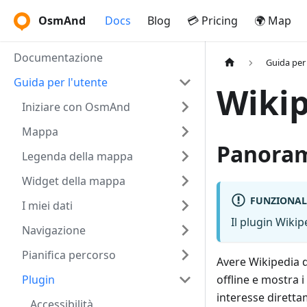
OsmAnd
Docs
Blog
💳 Pricing
🌍 Map
Documentazione
Guida per 
Guida per l'utente
Wiki
Iniziare con OsmAnd
Mappa
Panora
Legenda della mappa
Widget della mappa
FUNZIONAL
I miei dati
Il plugin Wiki
Navigazione
Pianifica percorso
Avere Wikipedia du
Plugin
offline e mostra i 
interesse dirett
Accessibilità