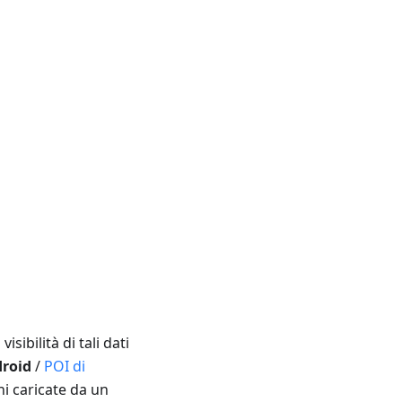
isibilità di tali dati
droid
/
POI di
ni caricate da un