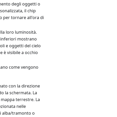
imento degli oggetti o
onalizzata, il chip
 per tornare all'ora di
lla loro luminosità.
 inferiori mostrano
li e oggetti del cielo
 è visibile a occhio
ollano come vengono
eato con la direzione
do la schermata. La
a mappa terrestre. La
zionata nelle
di alba/tramonto o