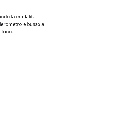
ando la modalità
celerometro e bussola
lefono.