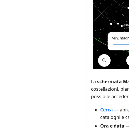
La
schermata Ma
costellazioni, pia
possibile accedere
Cerca
— apre 
cataloghi e c
Ora e data
— 