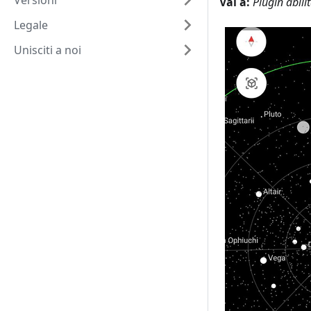
Versioni
Vai a:
Plugin abil
Legale
Unisciti a noi