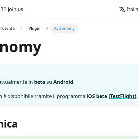
🚵‍♂️ Join us
Itali
l'utente
Plugin
Astronomy
onomy
attualmente in
beta
su
Android
.
gin è disponibile tramite il programma
iOS beta (
TestFlight
)
.
mica