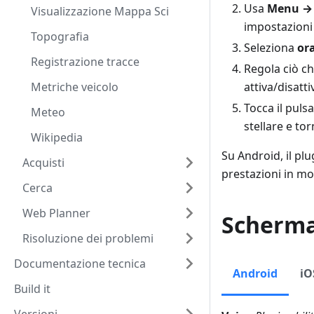
Usa
Menu → 
Visualizzazione Mappa Sci
impostazioni 
Topografia
Seleziona
or
Registrazione tracce
Regola ciò c
Metriche veicolo
attiva/disattiv
Tocca il puls
Meteo
stellare e to
Wikipedia
Su Android, il pl
Acquisti
prestazioni in m
Cerca
Web Planner
Scherma
Risoluzione dei problemi
Documentazione tecnica
Android
iO
Build it