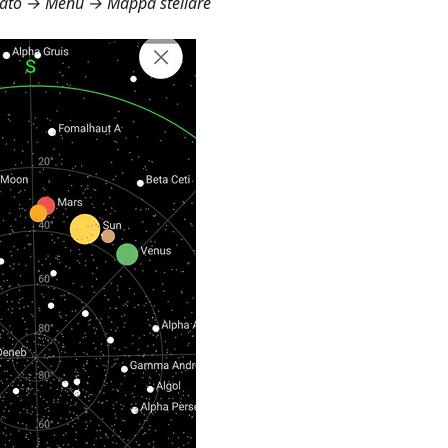
itato →
Menù → Mappa stellare