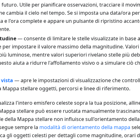
 futuro. Utile per pianificare osservazioni, tracciare il mov
 cambia il cielo nel tempo. Se si imposta una data/ora pers
a e l'ora complete e appare un pulsante di ripristino accanto
ente.
itudine
— consente di limitare le stelle visualizzate in base a
e per impostare il valore massimo della magnitudine. Valori
 più luminose, mentre valori superiori rivelano stelle più debo
sto aiuta a ridurre l'affollamento visivo o a simulare ciò che
 vista
— apre le impostazioni di visualizzazione che contr
a Mappa stellare oggetti, percorsi e linee di riferimento.
lizza l'intero emisfero celeste sopra la tua posizione, allin
a Mappa stellare può essere ruotata manualmente trascinan
 della Mappa stellare non influisce sull'orientamento dell
 segue sempre la
modalità di orientamento della mappa
sele
ca gli oggetti celesti per dettagli come magnitudine, orari 