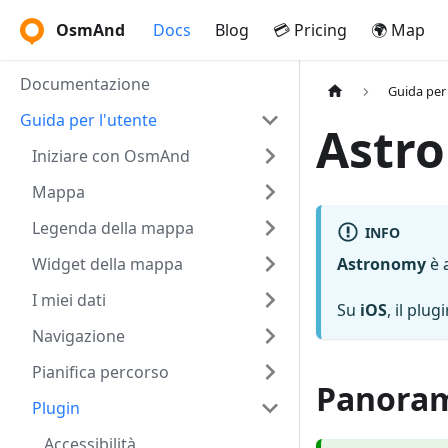
OsmAnd
Docs
Blog
💳 Pricing
🌍 Map
Documentazione
Guida per 
Guida per l'utente
Astr
Iniziare con OsmAnd
Mappa
Legenda della mappa
INFO
Widget della mappa
Astronomy
è 
I miei dati
Su
iOS
, il plu
Navigazione
Pianifica percorso
Panora
Plugin
Accessibilità