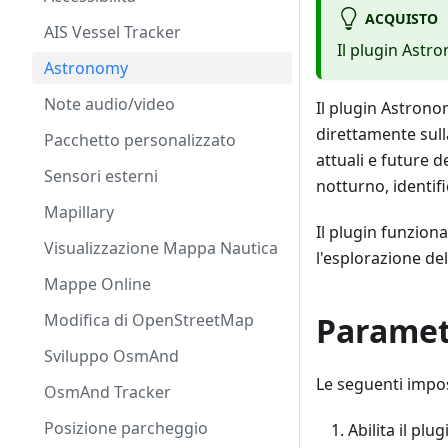
ACQUISTO
AIS Vessel Tracker
Il plugin Ast
Astronomy
Note audio/video
Il plugin Astronomy
direttamente sull
Pacchetto personalizzato
attuali e future de
Sensori esterni
notturno, identifi
Mapillary
Il plugin funzion
Visualizzazione Mappa Nautica
l'esplorazione de
Mappe Online
Modifica di OpenStreetMap
Parametr
Sviluppo OsmAnd
Le seguenti impos
OsmAnd Tracker
Posizione parcheggio
Abilita il plu