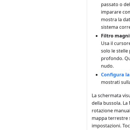
passato o del
imparare come
mostra la dat
sistema corr
Filtro magn
Usa il cursor
solo le stelle
profondo. Que
nudo.
Configura la
mostrati sull
La schermata visua
della bussola. L
rotazione manuale
mappa terrestre
impostazioni. Toc