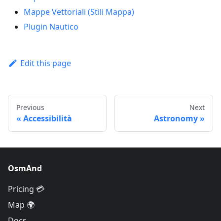
Mappe Vettoriali (Stili Mappa)
Plugin Nautico
Edit this page
Previous
Next
Accessibilità
Astronomy
OsmAnd
Pricing 💳
Map 🌍
Docs