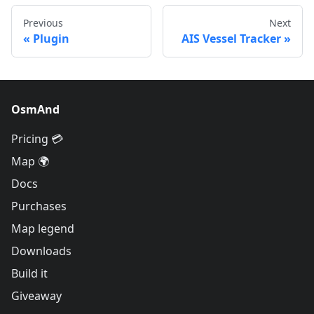
Previous
Next
Plugin
AIS Vessel Tracker
OsmAnd
Pricing 💳
Map 🌍
Docs
Purchases
Map legend
Downloads
Build it
Giveaway