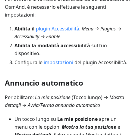
OsmAnd, è necessario effettuare le seguenti
impostazioni:
Abilita il
plugin Accessibilità
:
Menu → Plugins →
Accessibility → Enable
.
Abilita la modalità accessibilità
sul tuo
dispositivo.
Configura le
impostazioni
del plugin Accessibilità.
Annuncio automatico
Per abilitare:
La mia posizione
(Tocco lungo) →
Mostra
dettagli
→
Avvia/Ferma annuncio automatico
Un tocco lungo su
La mia posizione
apre un
menu con le opzioni
Mostra la tua posizione
e
Mostra dettagli
. Selezionando Mostra dettagli