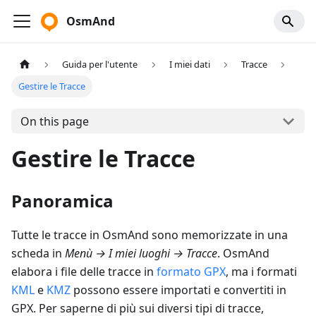
OsmAnd
Guida per l'utente
I miei dati
Tracce
Gestire le Tracce
On this page
Gestire le Tracce
Panoramica
Tutte le tracce in OsmAnd sono memorizzate in una
scheda in
Menù
→
I miei luoghi
→
Tracce
. OsmAnd
elabora i file delle tracce in
formato GPX
, ma i formati
KML
e
KMZ
possono essere importati e convertiti in
GPX. Per saperne di più sui diversi tipi di tracce,