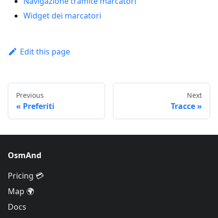
Navigazione tramite marcatori
Widget dei marcatori
Edit this page
Previous
Next
Preferiti
Tracce
OsmAnd
Pricing 💳
Map 🌍
Docs