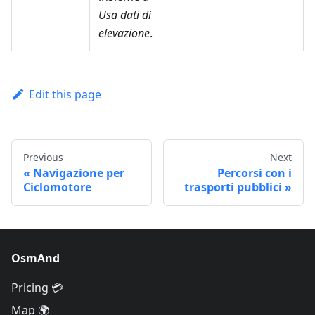
Usa dati di
elevazione
.
Edit this page
Previous
Next
Navigazione per
Percorsi con i
Ciclomotore
trasporti pubblici
OsmAnd
Pricing 💳
Map 🌍