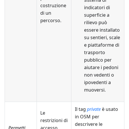
sistema di
costruzione
indicatori di
di un
superficie a
percorso.
rilievo può
essere installato
su sentieri, scale
e piattaforme di
trasporto
pubblico per
aiutare i pedoni
non vedenti o
ipovedenti a
muoversi.
Il tag
private
è usato
Le
in OSM per
restrizioni di
descrivere le
Permetti
accesso