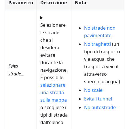
Parametro
Descrizione
Nota
Selezionare
No strade non
le strade
pavimentate
che si
No traghetti
(un
desidera
tipo di trasporto
evitare
via acqua, che
durante la
Evita
trasporta veicoli
navigazione.
strade…
attraverso
È possibile
specchi d'acqua)
selezionare
No scale
una strada
Evita i tunnel
sulla mappa
o scegliere i
No autostrade
tipi di strada
dall'elenco.