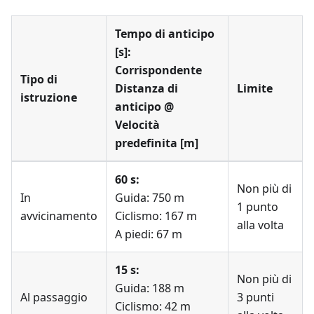
Tempo di anticipo
[s]:
Corrispondente
Tipo di
Distanza di
Limite
istruzione
anticipo @
Velocità
predefinita [m]
60 s:
Non più di
In
Guida: 750 m
1 punto
avvicinamento
Ciclismo: 167 m
alla volta
A piedi: 67 m
15 s:
Non più di
Guida: 188 m
Al passaggio
3 punti
Ciclismo: 42 m