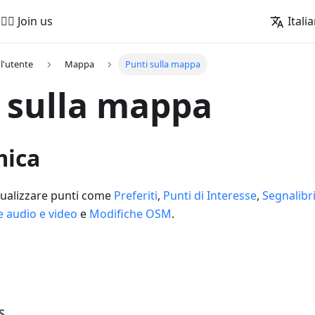
🚵‍♂️ Join us
Itali
l'utente
Mappa
Punti sulla mappa
 sulla mappa
mica
ualizzare punti come
Preferiti
,
Punti di Interesse
,
Segnalibr
 audio e video
e
Modifiche OSM
.
i
S