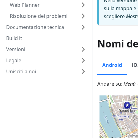
Nella versione
Web Planner
sulla mappa e 
Risoluzione dei problemi
scegliere
Mostr
Documentazione tecnica
Build it
Nomi dei
Versioni
Legale
Android
iO
Unisciti a noi
Andare su:
Menù →