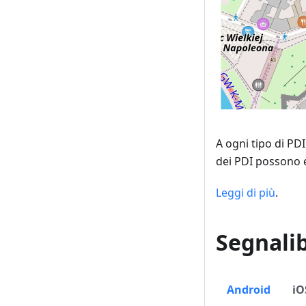
A ogni tipo di PD
dei PDI possono e
Leggi di più
.
Segnalib
Android
iO