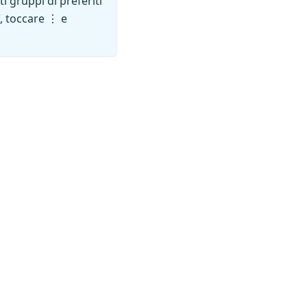
 gruppi di preferiti
, toccare ⋮ e