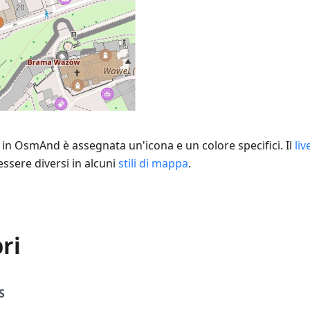
I in OsmAnd è assegnata un'icona e un colore specifici. Il
liv
ssere diversi in alcuni
stili di mappa
.
ri
S