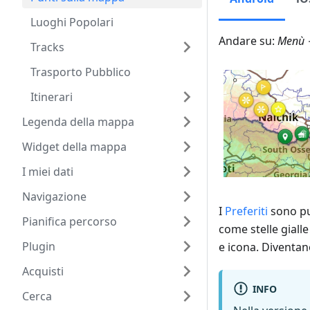
Luoghi Popolari
Andare su:
Menù →
Tracks
Trasporto Pubblico
Itinerari
Legenda della mappa
Widget della mappa
I miei dati
Navigazione
I
Preferiti
sono pun
Pianifica percorso
come stelle giall
Plugin
e icona. Diventano
Acquisti
INFO
Cerca