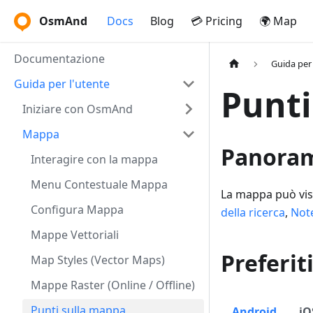
OsmAnd
Docs
Blog
💳 Pricing
🌍 Map
Documentazione
Guida per 
Guida per l'utente
Punti
Iniziare con OsmAnd
Mappa
Panora
Interagire con la mappa
Menu Contestuale Mappa
La mappa può vis
Configura Mappa
della ricerca
,
Note
Mappe Vettoriali
Preferit
Map Styles (Vector Maps)
Mappe Raster (Online / Offline)
Punti sulla mappa
Android
iO