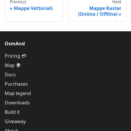
Previous
Next
Mappe Vettoriali
Mappe Raster
(Online / Offline)
OsmAnd
Pricing 💳
Map 🌍
Docs
Purchases
Map legend
Downloads
Build it
Giveaway
About