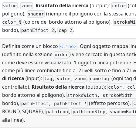
,
.
Risultato della ricerca
(output):
(col
value
zoom
color
poligono),
(riempire il poligono con la stessa icon
shader
(colore del bordo attorno al poligono),
color_N
strokeWi
bordo),
,
.
pathEffect_2
cap_2
Definita come un blocco
. Ogni oggetto mappa line
<line>
(definito nella sezione
) viene cercato in questa se
order
come deve essere visualizzato. 1 oggetto linea potrebbe e
come più linee combinate fino a -2 livelli sotto e fino a 7 liv
di ricerca
(input):
,
,
,
(ogni tag d
tag
value
zoom
nameTag
controllato).
Risultato della ricerca
(output):
color, col
bordo attorno al poligono),
strokeWidth, strokeWidth_
bordo),
(effetto percorso),
pathEffect, pathEffect_*
c
ROUND, SQUARE),
,
,
pathIcon
pathIconStep
shadowRad
alla linea).