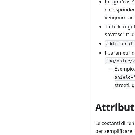
In ogni 'case'
corrispondere
vengono racc
Tutte le reg
sovrascritti 
additional
I parametri d
tag/value/
Esempio
shield=
streetLig
Attribut
Le costanti di ren
per semplificare l