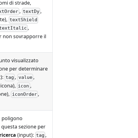
omi di strade,
,
,
xtOrder
textDy
te),
textShield
,
textItalic
r non sovrapporre il
nto visualizzato
zione per determinare
):
,
,
tag
value
icona),
,
icon
one),
,
iconOrder
 poligono
n questa sezione per
ricerca
(input):
,
tag