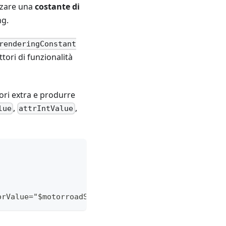
zzare una
costante di
ng.
renderingConstant
tori di funzionalità
ori extra e produrre
,
,
lue
attrIntValue
orValue="$motorroadShadowColor"/>