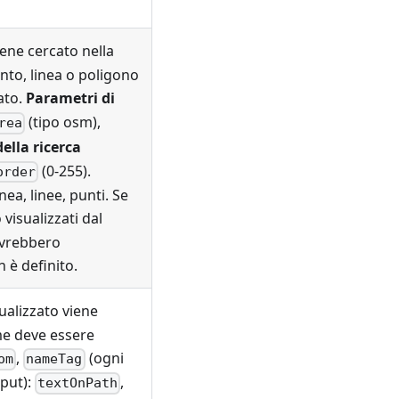
ene cercato nella
nto, linea o poligono
ato.
Parametri di
(tipo osm),
rea
della ricerca
(0-255).
order
ea, linee, punti. Se
 visualizzati dal
ovrebbero
 è definito.
ualizzato viene
me deve essere
,
(ogni
om
nameTag
put):
,
textOnPath