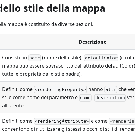
dello stile della mappa
 della mappa è costituito da diverse sezioni.
Descrizione
Consiste in
(nome dello stile),
(il col
name
defaultColor
mappa può essere sovrascritto dall'attributo defaultColor
tutte le proprietà dallo stile padre).
Definiti come
hanno
che verr
<renderingProperty>
attr
stile come nome del parametro e
,
ver
name
description
all'utente.
Definiti come
e come
<renderingAttribute>
<renderin
consentono di riutilizzare gli stessi blocchi di stili di rende