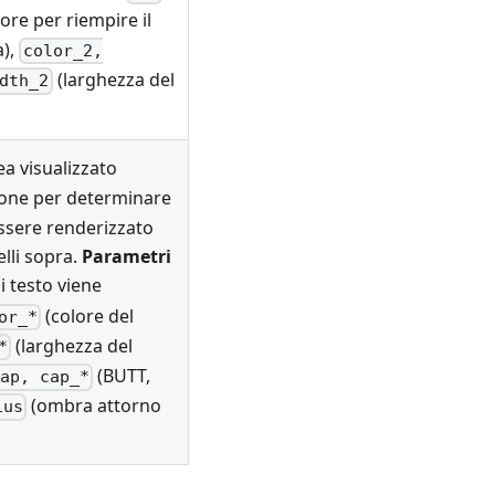
ore per riempire il
a),
color_2,
(larghezza del
dth_2
a visualizzato
zione per determinare
ssere renderizzato
elli sopra.
Parametri
i testo viene
(colore del
or_*
(larghezza del
*
(BUTT,
ap, cap_*
(ombra attorno
ius