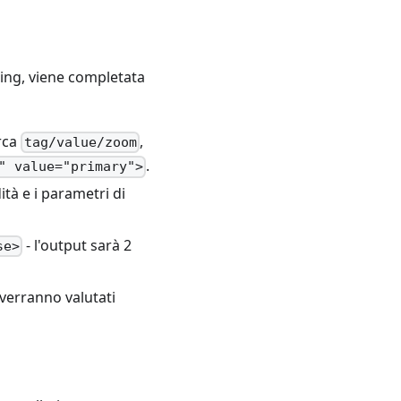
a
ring, viene completata
erca
,
tag/value/zoom
.
" value="primary">
tà e i parametri di
- l'output sarà 2
se>
 verranno valutati