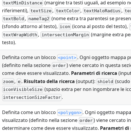
(margine tra testi uguali, ad esempio n
textMinDistance
riferimenti),
,
,
,
textSize
textColor
textHaloRadius
te
,
(nome extra tra parentesi se presen
textBold
nameTag2
(sfondo attorno al testo),
(icona al posto del testo),
icon
,
(margine extra pe
textWrapWidth
intersectionMargin
testo).
Definita come un blocco
. Ogni oggetto mappa pu
<point>
(definito nella sezione
) viene cercato in questa se
order
come deve essere visualizzato.
Parametri di ricerca
(input
,
.
Risultato della ricerca
(output):
(scudo 
zoom
e
shield
(spazio extra per non ingombrare le ic
iconVisibleSize
.
intersectionSizeFactor
Definita come un blocco
. Ogni oggetto mappa
<polygon>
visualizzato (definito nella sezione
) viene cercato i
order
determinare come deve essere visualizzato.
Parametri di 