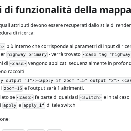
i di funzionalità della mapp
uali attributi devono essere recuperati dallo stile di rende
dura di ricerca:
più interno che corrisponde ai parametri di input di ric
e>
per
- verrà trovato
highway=primary
<case tag="highway
ni di
vengono applicati sequenzialmente in profondi
<case>
no raccolti
ly output="1"/><apply_if zoom="15" output="2"> <ca
ui
e l'output sarà 1 altrimenti.
zoom=15
llato se
fa parte di qualsiasi
e in tal caso
<case>
<switch>
li
e
di tale switch
apply
apply_if
ione: