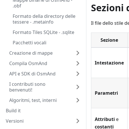
Mappe binarie di OsmAnd -
Sezioni 
.obf
Formato della directory delle
tessere - .metainfo
Il file dello stile
Formato Tiles SQLite - .sqlite
Sezione
Pacchetti vocali
Creazione di mappe
Intestazione
Compila OsmAnd
API e SDK di OsmAnd
I contributi sono
benvenuti!
Parametri
Algoritmi, test, interni
Build it
Attributi
e
Versioni
costanti