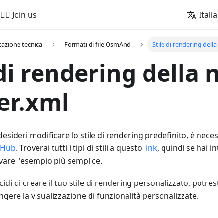
🚵‍♂️ Join us
Itali
azione tecnica
Formati di file OsmAnd
Stile di rendering dell
 di rendering della
er.xml
 desideri modificare lo stile di rendering predefinito, è neces
itHub
. Troverai tutti i tipi di stili a questo
link
, quindi se hai i
ovare l'esempio più semplice.
cidi di creare il tuo stile di rendering personalizzato, potre
gere la visualizzazione di funzionalità personalizzate.