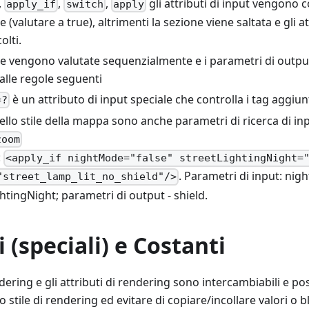
,
,
,
gli attributi di input vengono c
apply_if
switch
apply
 (valutare a true), altrimenti la sezione viene saltata e gli a
olti.
ole vengono valutate sequenzialmente e i parametri di outp
dalle regole seguenti
è un attributo di input speciale che controlla i tag aggiun
=?
ello stile della mappa sono anche parametri di ricerca di inp
zoom
:
<apply_if nightMode="false" streetLightingNight=
. Parametri di input: ni
"street_lamp_lit_no_shield"/>
htingNight; parametri di output - shield.
i (speciali) e Costanti
dering e gli attributi di rendering sono intercambiabili e po
o stile di rendering ed evitare di copiare/incollare valori o b