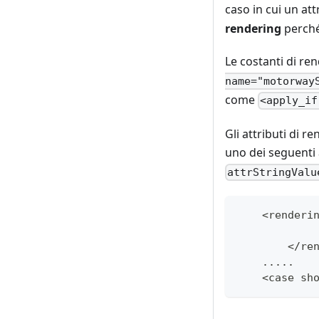
caso in cui un at
rendering
perché 
Le costanti di re
name="motorway
come
<apply_if
Gli attributi di 
uno dei seguenti a
attrStringValu
    <renderi
	</re
    .....
    <case sh