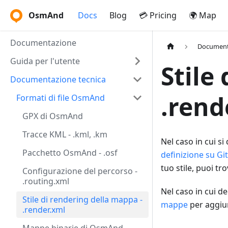
OsmAnd
Docs
Blog
💳 Pricing
🌍 Map
Documentazione
Document
Guida per l'utente
Stile
Documentazione tecnica
.rend
Formati di file OsmAnd
GPX di OsmAnd
Tracce KML - .kml, .km
Nel caso in cui si
Pacchetto OsmAnd - .osf
definizione su G
tuo stile, puoi tr
Configurazione del percorso -
.routing.xml
Nel caso in cui de
Stile di rendering della mappa -
mappe
per aggiun
.render.xml