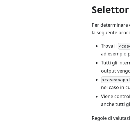
Selettor
Per determinare q
la seguente proce
Trova il
<cas
ad esempio 
Tutti gli inter
output vengo
<case><app
nel caso in c
Viene contro
anche tutti g
Regole di valutaz