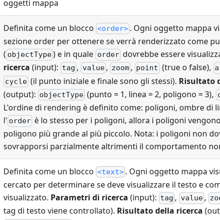
oggetti mappa
Definita come un blocco
. Ogni oggetto mappa vi
<order>
sezione order per ottenere se verrà renderizzato come pu
(
) e in quale
dovrebbe essere visualizz
objectType
order
ricerca
(input):
,
,
,
(true o false),
tag
value
zoom
point
a
(il punto iniziale e finale sono gli stessi).
Risultato 
cycle
(output):
(punto = 1, linea = 2, poligono = 3),
objectType
L'ordine di rendering è definito come: poligoni, ombre di lin
l'
è lo stesso per i poligoni, allora i poligoni vengono
order
poligono più grande al più piccolo. Nota: i poligoni non d
sovrapporsi parzialmente altrimenti il comportamento non
Definita come un blocco
. Ogni oggetto mappa vis
<text>
cercato per determinare se deve visualizzare il testo e co
visualizzato.
Parametri di ricerca
(input):
,
,
tag
value
zo
tag di testo viene controllato).
Risultato della ricerca
(out