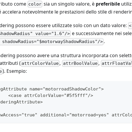
tributo come
sia un singolo valore, è
preferibile
utili
color
accelera notevolmente le prestazioni dello stile di renderi
ndering possono essere utilizzate solo con un dato valore:
<
e successivamente nei selet
ShadowRadius" value="1.6"/>
.
 shadowRadius="$motorwayShadowRadius"/>
rendering possono avere una struttura incorporata con selett
ttributi (
,
,
attrColorValue
attrBoolValue
attrFloatVa
). Esempio:
e
ngAttribute name="motorroadShadowColor">
		<case attrColorValue="#5f5fff"/>
nderingAttribute>
owAccess="true" additional="motorroad=yes" attrCol