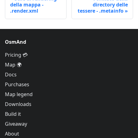
della mappa -
directory delle
.render.xml
tessere - .metainfo
OsmAnd
Pricing 💳
Map 🌍
Docs
Purchases
Map legend
Downloads
Build it
Giveaway
About