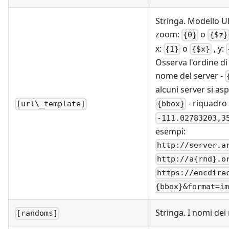
Stringa. Modello UR
zoom:
o
{0}
{$z}
x:
o
, y:
{1}
{$x}
Osserva l'ordine di 
nome del server -
alcuni server si a
- riquadro
{bbox}
[url\_template]
-111.02783203,3
esempi:
http://server.a
http://a{rnd}.o
https://encdire
{bbox}&format=im
Stringa. I nomi dei
[randoms]