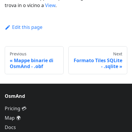
trova in o vicino a
View
.
Edit this page
Previous
Next
Mappe binarie di
Formato Tiles SQLite
OsmAnd - .obf
- .sqlite
OsmAnd
Pricing 💳
Map 🌍
Docs