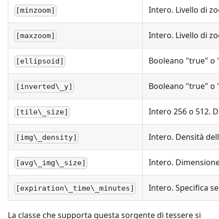
Intero. Livello di
[minzoom]
Intero. Livello di
[maxzoom]
Booleano "true" o "
[ellipsoid]
Booleano "true" o "
[inverted\_y]
Intero 256 o 512. D
[tile\_size]
Intero. Densità del
[img\_density]
Intero. Dimensione
[avg\_img\_size]
Intero. Specifica 
[expiration\_time\_minutes]
La classe che supporta questa sorgente di tessere si