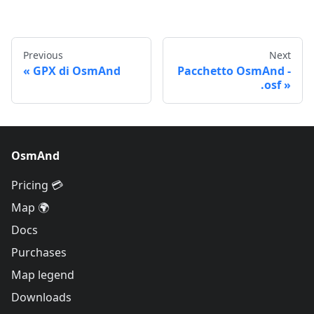
Previous
Next
GPX di OsmAnd
Pacchetto OsmAnd -
.osf
OsmAnd
Pricing 💳
Map 🌍
Docs
Purchases
Map legend
Downloads