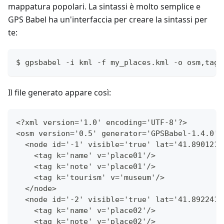
mappatura popolari. La sintassi è molto semplice e
GPS Babel ha un'interfaccia per creare la sintassi per
te:
$ gpsbabel -i kml -f my_places.kml -o osm,tagn
Il file generato appare così:
<?xml version='1.0' encoding='UTF-8'?>
<osm version='0.5' generator='GPSBabel-1.4.0'>
  <node id='-1' visible='true' lat='41.890121'
    <tag k='name' v='place01'/>
    <tag k='note' v='place01'/>
    <tag k='tourism' v='museum'/>
  </node>
  <node id='-2' visible='true' lat='41.892241'
    <tag k='name' v='place02'/>
    <tag k='note' v='place02'/>